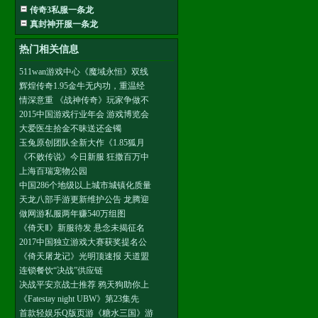
传奇3私服一条龙
真封神开服一条龙
热门相关信息
511wan游戏中心《魔域永恒》双线
辉煌传奇1.95金牛无内功，重温经
情深意重 《战神传奇》玩家争做不
2015中国游戏行业年会 游戏博览会
大爱医生拾金不昧送还金镯
玉兔原创团队全新大作《1.85狐月
《不败传说》今日新服 狂撒百万中
上海百瑞宠物公园
中国286个地级以上城市城镇化质量
天龙八部手游更新维护公告 龙腾迎
做网游私服两年赚540万组图
《倚天Ⅱ》新服待发 悬念未揭征名
2017中国独立游戏大赛获奖提名公
《倚天屠龙记》光明顶速报 天道盟
连锁餐饮“决战”供应链
决战平安京战士推荐 鸦天狗助你上
《Fatestay night UBW》第23集先
首款轻娱乐Q版页游《糖水三国》游