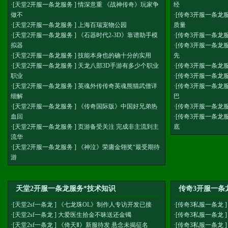
·[
天堂2开服一条龙服务
]
情深意重 《战神传奇》玩家争
经
做不
·[
传奇3开服一条龙
·[
天堂2开服一条龙服务
]
上海百瑞宠物公园
质量
·[
天堂2开服一条龙服务
]
《石器时代2-3D》靠谱助手模
·[
传奇3开服一条龙
拟器
·[
传奇3开服一条龙
·[
天堂2开服一条龙服务
]
技能本身也的确十分的实用
先
·[
天堂2开服一条龙服务
]
天龙八部3D手游有多少个职业
·[
传奇3开服一条龙
职业
·[
传奇3开服一条龙
·[
天堂2开服一条龙服务
]
英魂外传传奇英魂熊猫武僧详
·[
传奇3开服一条龙
细解
巴
·[
天堂2开服一条龙服务
]
《传奇国际版》中国好兄弟热
·[
传奇3开服一条龙
血回
·[
传奇3开服一条龙
·[
天堂2开服一条龙服务
]
页游备受关注 完成非主流到主
底
流华
·[
天堂2开服一条龙服务
]
《神泣》荣庸金翎奖“最受期待
游
天堂2开服一条龙服务*技术知识
传奇3开服一条
·[
天堂2sf一条龙
]
《七龙珠OL》制作人专访开发已接
·[
传奇3私服一条龙
·[
天堂2sf一条龙
]
大爱医生拾金不昧送还金镯
·[
传奇3私服一条龙
·[
天堂2sf一条龙
]
《倚天Ⅱ》新服待发 悬念未揭征名
·[
传奇3私服一条龙