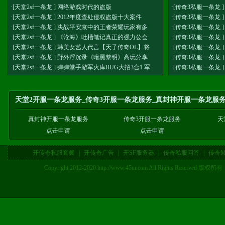
·[
天堂2sf一条龙
]
网络游戏时代的盗版
·[
传奇3私服一条龙
·[
天堂2sf一条龙
]
2012年度查处侵权盗版十大案件
·[
传奇3私服一条龙
·[
天堂2sf一条龙
]
决战平安京中的王者荣耀玩家有多
·[
传奇3私服一条龙
·[
天堂2sf一条龙
]
《沧海》吐槽笔记真正的强力公会
·[
传奇3私服一条龙
·[
天堂2sf一条龙
]
韩美女艺人代言【天子传奇OL】将
·[
传奇3私服一条龙
·[
天堂2sf一条龙
]
野外浮沉录《暗黑黎明》高玩分享
·[
传奇3私服一条龙
·[
天堂2sf一条龙
]
弹弹堂手游军火库BUG大招3合1 军
·[
传奇3私服一条龙
天堂2开服一条龙服务_传奇3开服一条龙服务_真封神开服一条龙服务
真封神开服一条龙服务
传奇3开服一条龙服务
天
点击申请
点击申请
开传奇私服套餐
|
开传奇广告
|
开SF服务器
|
传奇私服问答
|
传奇M
Copyright 2012-2020 http://www.45ur.com All Right