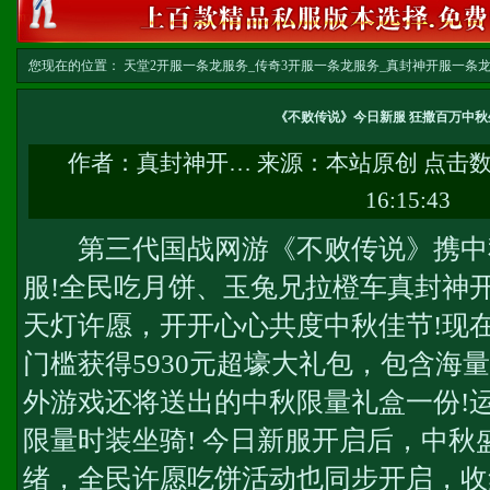
您现在的位置：
天堂2开服一条龙服务_传奇3开服一条龙服务_真封神开服一条龙服务-w
务
>> 正文
《不败传说》今日新服 狂撒百万中秋
作者：
真封神开…
来源：本站原创 点击
16:15:43
第三代国战网游《不败传说》携中
服!全民吃月饼、玉兔兄拉橙车
真封神
天灯许愿，开开心心共度中秋佳节!现
门槛获得5930元超壕大礼包，包含海
外游戏还将送出的中秋限量礼盒一份!
限量时装坐骑! 今日新服开启后，中秋
绪，全民许愿吃饼活动也同步开启，收