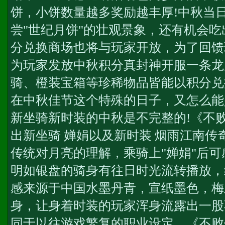
饼，小饼数量越多奖励越丰厚!中秋当
尝"世纪月饼"的壮观景象，还有机会吃
分兑换商场也将与玩家开放，为了回馈
为玩家发放中秋积分
真封神开服一条龙
骑、橙装宝箱等珍稀物品皆能以积分兑
在中秋佳节这个特殊的日子，又怎么能
新坐骑新时装的中秋是不完整的!《不
出新坐骑 婵娟以及新时装 烟雨江南
传
传统对月亮的理解，乘骑上"婵娟"后
明如银盘的骑身有往日时光流转播放，
感来源于中国水墨丹青，宣纸墨色，梅
身，让身着时装的玩家浑身流露出一股
同于以往游戏繁复的职业设定，《不败