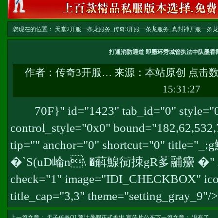
您现在的位置：
天堂2开服一条龙服务_传奇3开服一条龙服务_真封神开服一条龙服务-w
务
>> 正文
打通消防通道 即墨环秀城管执法中队墨香郡
作者：
传奇3开服…
来源：本站原创 点击
15:31:27
70F}" id="1423" tab_id="0" style="
control_style="0x0" bound="182,62,532,
tip="" anchor="0" shortcut="0" title=
�`S(uD崘n\ �蔛鰁衏拺gR茤鬴癳 �" icon_
check="1" image="IDI_CHECKBOX" icon
title_cap="3,3" theme="setting_gray_9"/>
上一篇文章：
天子传奇OL预计暑假正式推出 宣传片公布
下一篇文章： 没有了