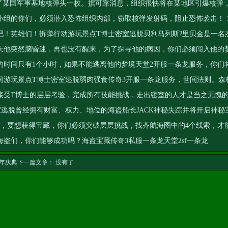
取了某国军事基地核弹头一枚。据可靠消息，组织很快将在某地区引爆核弹
小组的你们，必须潜入恐怖组织内部，窃取核弹发射码，阻止恐怖袭击！ 
吧！英雄们！拆弹行动游玩景点T博士密室逃脱贝利马列斯?里贝金是一名
天他突然脑昏迷，再也没有醒来，为了探寻他的病因，你们必须闯入他的
的时间只有1个小时，如果不能逃离他的梦境
天堂2开服一条龙服务
，你们
间游玩景点T博士密室逃脱弱肉强食
传奇3开服一条龙服务
，世间法则。森
接受T博士的层层考验，完成所有技能挑战，走出密室的人才是当之无愧
逃脱曾经拥有财富、权力、地位的海盗船长JACK神秘失踪并将开启神秘
点，要想获得宝藏，你们必须突破层层挑战，找齐航海图中的4个线索，才
海盗们，你们能够成功吗？海盗宝藏
传奇3私服一条龙
天堂2sf一条龙
年庆典
下一篇文章： 没有了