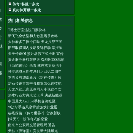
，
传奇3私服一条龙
真封神开服一条龙
1
杰
热门相关信息
梦
T博士密室逃脱门票价格
新飞飞全敏型和力敏型暗杀攻略
将
大神看多了换个口味 天龙八部平民
林
旧部取保期内发动反诉行动 举报陈
天子传奇OL预计暑假正式推出 宣传
的
黄金服务器战鼓彻天 奋战BOSS精彩
宝
《白蛇传说》杀青 李连杰文章携手
神泣感恩三周年系列之回忆二周年
能
本周又有10部新片《封神传奇》故
炉石传说冒险中各职业怎么选技能
天龙八部玩家原创同人小说这个女
热水行业方兴未艾,万和决战新能源
中国最大Android手机交流社区
“吃鸡”手游风靡背后游戏行业蛋
秘塔探路 《传奇世界2》贺岁新版
[倚天2]一段传奇式的恋爱
南京市公安局交通管理局 通告
天纵《弹弹堂》竞技新大陆曝光