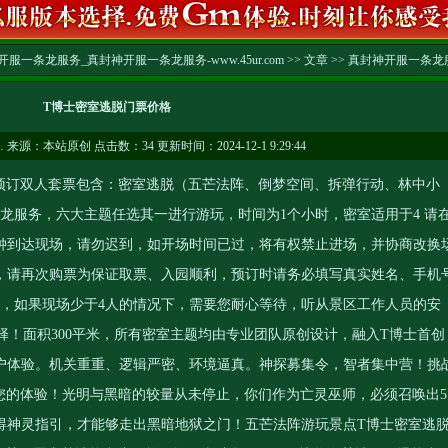
服一条龙服务_真封神开服一条龙服务-www.45ur.com
>>
文章
>>
真封神开服一条龙
T博士密室逃脱门票价格
…
来源：本站原创 点击数：
34 更新时间：2024-12-1 9:29:44
订双人套票包含：密室逃脱（五芒法阵、倒梦空间、拆弹行动、林中小
条龙服务
，六大主题任选其一进行游玩，时间为1个小时，密室适用于4 请
分钟到达现场，请勿迟到，如开场时间已过，将有权禁止进场，并协商改换
，请再次购票为保证取票、入园顺利，预订时请务必填写真实姓名、手机
玩，如果现场少于4人的情况下，需要您耐心等待，听从景区工作人员的安
择！面积300平米，所有密室主题均由专业团队原创设计，融入T博士首创
户体验。机关重重、逻辑严密、环境逼真。神探募集令，智者集中营！挑
您的体验！光明与黑暗的较量从未停止，你们作为亡灵巫师，必须召唤出5
得神灵指引，才能够走出黑暗地狱之门！五芒法阵游玩景点T博士密室逃