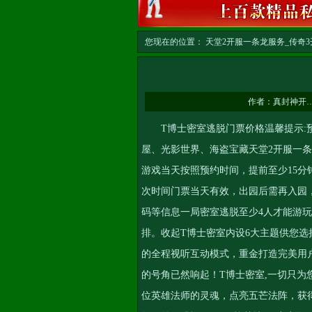
您现在的位置：
天堂2开服一条龙服务_传奇3开
务
>> 正文
作者：
真封神开
T博士密室逃脱门票价格温馨提示:预
屋、光影世界、海盗宝藏
天堂2开服一
游戏当天按照预约时间，提前至少15
次时间门票当天有效，出园后需再入园
码等信息一局密室逃脱至少4人才能游
排。收起T博士密室内设6大主题供您选
的全程视听互动模式，重金打造完美用
的号角已然响起！T博士密室,一切只为
位英雄法师的灵魂，点亮五芒法阵，获