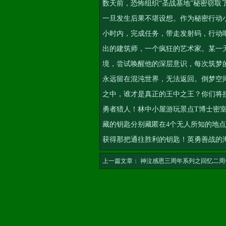
数天前，恐怖组织“圣战基地”秘密窃
一旦发生后果不堪设想。作为秘密行动
小时内，完成任务，带走发射码，行动
出的建筑师，一个疯狂的艺术家。某一
境，尝试唤醒他的深层意识，每次筑梦
永远留在混沌世界，无法返回。倒梦空
之中，谁才是真正的王中之王？你们将
勇者猎人！林中小屋游玩景点T博士密室
藏的钥匙分别藏匿在4个无人所知的地
获得那把通往胜利的钥匙！英勇善战的
上一篇文章：
神泣感恩三周年系列之回忆二周