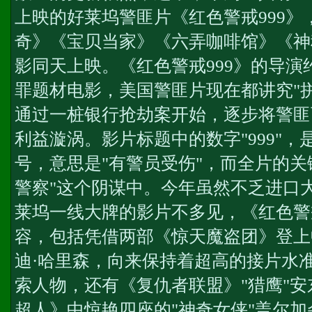
上映的好莱坞警匪片《红色警戒999》
奇》《宝贝当家》《六弄咖啡馆》《神
影同天上映。《红色警戒999》的导演
罪题材电影，美国警匪片现在都讲究"
通过一桩银行抢劫案开始，逐步将警匪
利益漩涡。影片标题中的数字"999"
号，意思是"有警员受伤"，而全片的关
警察"这个阴谋中。今年虽然不乏进口
莱坞一线大牌的影片不多见，《红色警戒
容，包括凭借两部《惊天魔盗团》登上
迪·哈里森，向来保持着超高的接片水
索人物，还有《复仇者联盟》"猎鹰"安
超人》中惊艳四座的"神奇女侠"盖尔加