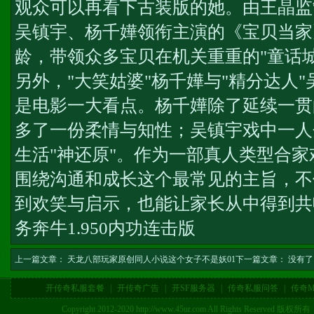
观众可以再看下古装版的她。由王晶监
吴镇宇、杨千嬅领衔主演的《宝贝当家
龄，带领众多宝贝在机关重重的"童话
另外，"大笑姑婆"杨千嬅与"精分达人
是电影一大看点。杨千嬅除了延续一贯
多了一份柔情与知性；吴镇宇戏中一人
生活"神还原"。作为一部真人类型合
围绕沟通和成长这个最常见的主旨，不
到欢笑与启示，也能让家长从中得到共
务
奔牛1.950内功连击版
上一篇文章：
天龙八部玩家原创同人小说这个女子不是妖01
下一篇文章： 没有了
开传奇私服套餐
|
开传奇广告
|
开SF服务器
|
传奇私服问答
|
传奇M
Copyright 2012-2020 http://www.45ur.com All Right