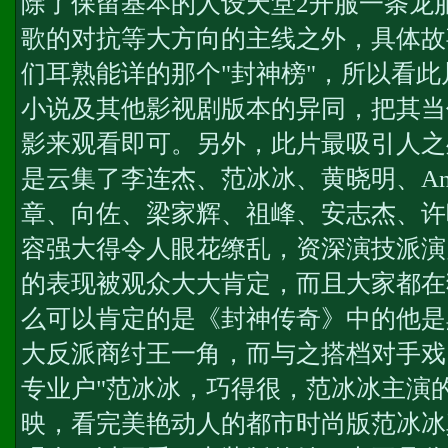
除了保留基本的人设
天堂2开服一条龙
歌的对抗等大方向的主线之外，具体故
们耳熟能详的那个"封神榜"，所以看
小说及其他影视剧版本的异同，把其当
影来观看即可。另外，此片最吸引人之
是云集了李连杰、范冰冰、黄晓明、Ange
章、向佐、梁家辉、祖峰、安志杰、许
容强大得令人眼花缭乱，资深演技派演
的表现被观众大大肯定，而且大家都在
么可以肯定的是《封神传奇》中的他是
大反派商纣王一角，而与之搭档对手戏
专业户"范冰冰，巧得很，范冰冰主演
映，看完美艳动人的都市时尚版范冰冰