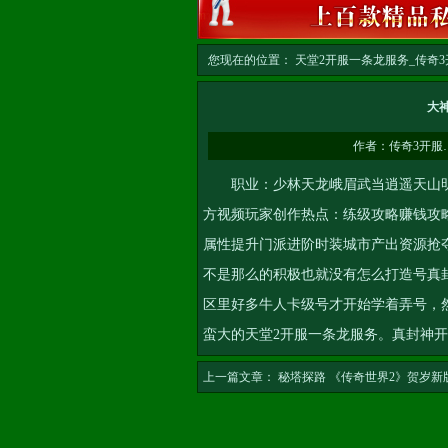
您现在的位置：
天堂2开服一条龙服务_传奇3开
务
>> 正文
大
作者：
传奇3开服
职业：少林天龙峨眉武当逍遥天山明
方视频玩家创作热点：练级攻略赚钱攻
属性提升门派进阶时装城市产出资源抢
不是那么的积极也就没有怎么打造号
真
区里好多牛人卡级号才开始学着弄号，
蛮大的
天堂2开服一条龙服务
。
真封神开
上一篇文章：
秘塔探路 《传奇世界2》贺岁新