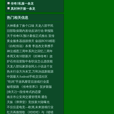
传奇3私服一条龙
真封神开服一条龙
热门相关信息
大神看多了换个口味 天龙八部平民
旧部取保期内发动反诉行动 举报陈
天子传奇OL预计暑假正式推出 宣传
黄金服务器战鼓彻天 奋战BOSS精彩
《白蛇传说》杀青 李连杰文章携手
神泣感恩三周年系列之回忆二周年
本周又有10部新片《封神传奇》故
炉石传说冒险中各职业怎么选技能
天龙八部玩家原创同人小说这个女
热水行业方兴未艾,万和决战新能源
中国最大Android手机交流社区
“吃鸡”手游风靡背后游戏行业蛋
秘塔探路 《传奇世界2》贺岁新版
[倚天2]一段传奇式的恋爱
南京市公安局交通管理局 通告
天纵《弹弹堂》竞技新大陆曝光
不仅仅是电竞—欧洲,未来游戏行业
红月再推情歌 《对对对》与《错错