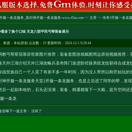
服一条龙服务_真封神开服一条龙服务-www.45ur.com
>>
文章
>>
传奇3开服一条龙
神看多了换个口味 天龙八部平民丐帮装备展示
…
来源：本站原创 点击数：
33 更新时间：2024-12-1 9:29:44
教丐帮星宿慕容世家图片推荐：装备套图游戏截图周边原创视频推荐：
略天外江湖介绍天外江湖攻略兵圣奇阵门派进阶经脉系统龙纹获得合成龙
夺战世族自己一个人晃了有差不多一年时间，因为没人带所以刚开始玩的
封神开服一条龙服务
天堂2开服一条龙服务
，也是之后进了同学的帮，发现
然后一起副本啥的，石头还没满，装备，精通都落下一大截，提升空间还
服一条龙
版首曝
下一篇文章： 没有了