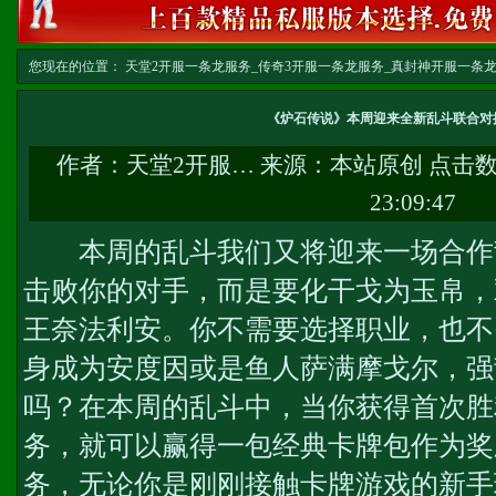
您现在的位置：
天堂2开服一条龙服务_传奇3开服一条龙服务_真封神开服一条龙服务-w
务
>> 正文
《炉石传说》本周迎来全新乱斗联合对
作者：
天堂2开服…
来源：本站原创 点击
23:09:47
本周的乱斗我们又将迎来一场合作
击败你的对手，而是要化干戈为玉帛，
王奈法利安。你不需要选择职业，也不
身成为安度因或是鱼人萨满摩戈尔，强
吗？在本周的乱斗中，当你获得首次胜
务
，就可以赢得一包经典卡牌包作为奖
务
，无论你是刚刚接触卡牌游戏的新手