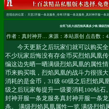
您现在的位置：
天堂2开服一条龙服务_传奇3开服一条龙服务_真封神开服一条龙服务-w
文
全民飞机大战烈焰凤凰多少钱 满级烈
作者：
真封神开…
来源：本站原创 点击数：
4
今天更新之后玩家们就可以购买全
不少玩家后悔没有存金币买烈焰凤凰
传
编这边先晒一晒满级烈焰凤凰的属性情
币来购买哦，烈焰凤凰的战斗力很强大!
消耗的是金币，31级 60级之后烈焰凤
级之后玩家每提升一级要消耗100钻石
封神开服一条龙服务
真封神开服一条龙
杀。 满级烈焰凤凰属性一览 满级烈焰凤凰