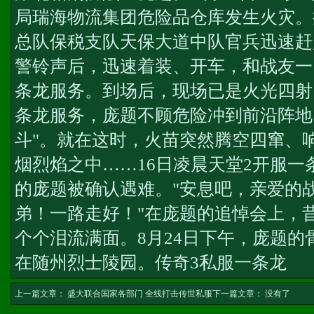
局瑞海物流集团危险品仓库发生火灾。
总队保税支队天保大道中队官兵迅速赶
警铃声后，迅速着装、开车，和战友一
条龙服务
。到场后，现场已是火光四射
条龙服务
，庞题不顾危险冲到前沿阵地
斗"。就在这时，火苗突然腾空四窜、
烟烈焰之中……16日凌晨
天堂2开服一
的庞题被确认遇难。"安息吧，亲爱的
弟！一路走好！"在庞题的追悼会上，
个个泪流满面。8月24日下午，庞题
在随州烈士陵园。
传奇3私服一条龙
上一篇文章：
盛大联合国家各部门 全线打击传世私服
下一篇文章： 没有了