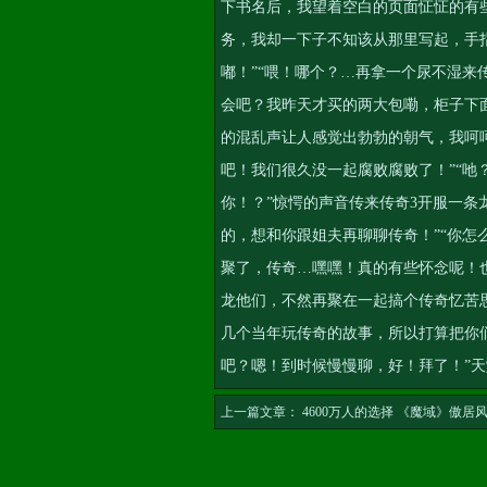
下书名后，我望着空白的页面怔怔的有
务
，我却一下子不知该从那里写起，手
嘟！”“喂！哪个？…再拿一个尿不湿来
会吧？我昨天才买的两大包嘞，柜子下
的混乱声让人感觉出勃勃的朝气，我呵
吧！我们很久没一起腐败腐败了！”“
你！？”惊愕的声音传来
传奇3开服一条
的，想和你跟姐夫再聊聊传奇！”“你
聚了，传奇…嘿嘿！真的有些怀念呢！
龙他们，不然再聚在一起搞个传奇忆苦
几个当年玩传奇的故事，所以打算把你
吧？嗯！到时候慢慢聊，好！拜了！”
天
上一篇文章：
4600万人的选择 《魔域》傲居