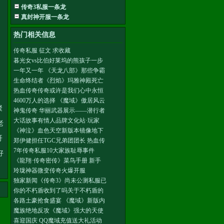
传奇3私服一条龙
真封神开服一条龙
热门相关信息
传奇私服 征文 求收藏
暮光女vs比伯好莱坞的熊孩子一步
一年又一年 《天龙八部》那些争霸
生命终结者《烈焰》玛雅神殿死亡
热血传奇传奇或许是我们心中永恒
4600万人的选择 《魔域》傲居风云
聚
神鬼传奇 华丽武器展示——潜行者
大话故事有情人品牌文化站·玩家
老
《神泣》血色天空新版本镜像地下
哥
郑伊健担任TGC兄弟团团长 热血传
7年传奇私服10大家族耻辱事件
好
《龍翔·传奇密传》菜鸟手册 新手
玲珑神器微变传奇火爆开服
独家新闻《传奇3》尚未公测私服已
你的不朽盾收到了吗关于不朽盾的
各路土豪抢食盛宴 《魔域》新版内
魔族绝地反攻《魔域》强大的天使
喜迎国庆 QQ魔域充值送大礼活动