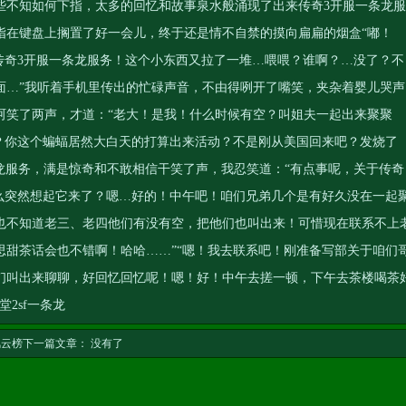
些不知如何下指，太多的回忆和故事泉水般涌现了出来
传奇3开服一条龙服
指在键盘上搁置了好一会儿，终于还是情不自禁的摸向扁扁的烟盒“嘟！
传奇3开服一条龙服务
！这个小东西又拉了一堆…喂喂？谁啊？…没了？不
面…”我听着手机里传出的忙碌声音，不由得咧开了嘴笑，夹杂着婴儿哭声
呵笑了两声，才道：“老大！是我！什么时候有空？叫姐夫一起出来聚聚
吔？你这个蝙蝠居然大白天的打算出来活动？不是刚从美国回来吧？发烧了
龙服务
，满是惊奇和不敢相信干笑了声，我忍笑道：“有点事呢，关于传奇
怎么突然想起它来了？嗯…好的！中午吧！咱们兄弟几个是有好久没在一起
也不知道老三、老四他们有没有空，把他们也叫出来！可惜现在联系不上
思甜茶话会也不错啊！哈哈……”“嗯！我去联系吧！刚准备写部关于咱们
们叫出来聊聊，好回忆回忆呢！嗯！好！中午去搓一顿，下午去茶楼喝茶
堂2sf一条龙
风云榜
下一篇文章： 没有了