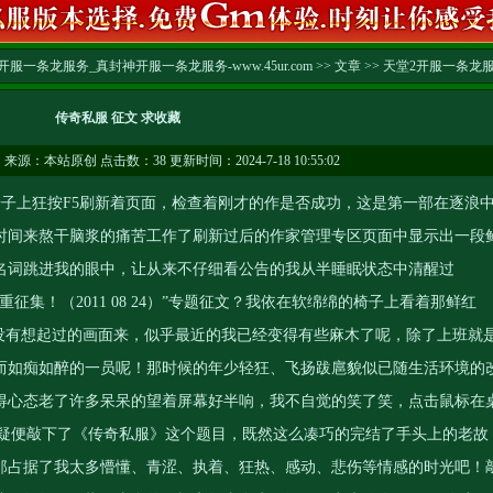
服一条龙服务_真封神开服一条龙服务-www.45ur.com
>>
文章
>>
天堂2开服一条龙
传奇私服 征文 求收藏
…
来源：本站原创 点击数：
38 更新时间：2024-7-18 10:55:02
子上狂按F5刷新着页面，检查着刚才的作是否成功，这是第一部在逐浪
时间来熬干脑浆的痛苦工作了刷新过后的作家管理专区页面中显示出一段
名词跳进我的眼中，让从来不仔细看公告的我从半睡眠状态中清醒过
征集！（2011 08 24）”专题征文？我依在软绵绵的椅子上看着那鲜红
久没有想起过的画面来，似乎最近的我已经变得有些麻木了呢，除了上班就
而如痴如醉的一员呢！那时候的年少轻狂、飞扬跋扈貌似已随生活环境的
得心态老了许多呆呆的望着屏幕好半响，我不自觉的笑了笑，点击鼠标在
迟疑便敲下了《传奇私服》这个题目，既然这么凑巧的完结了手头上的老故
那占据了我太多懵懂、青涩、执着、狂热、感动、悲伤等情感的时光吧！