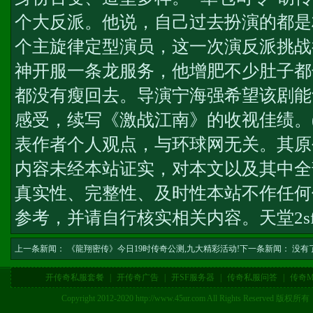
个大反派。他说，自己过去扮演的都是
个主旋律定型演员，这一次演反派挑战
神开服一条龙服务
，他增肥不少肚子都
都没有瘦回去。导演宁海强希望该剧能
感受，续写《激战江南》的收视佳绩。(
表作者个人观点，与环球网无关。其原
内容未经本站证实，对本文以及其中全
真实性、完整性、及时性本站不作任何
参考，并请自行核实相关内容。
天堂2
上一条新闻：
《龍翔密传》今日19时传奇公测,九大精彩活动!
下一条新闻： 没有
开传奇私服套餐
|
开传奇广告
|
开SF服务器
|
传奇私服问答
|
传奇M
Copyright 2012-2020 http://www.45ur.com All Right