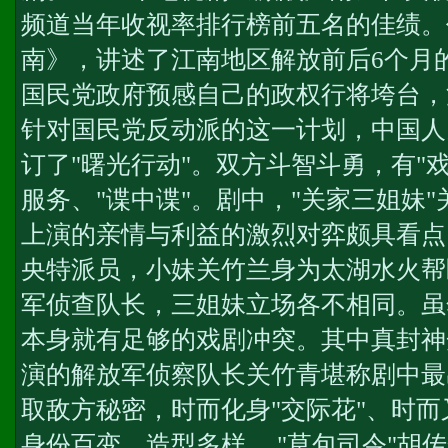
频道当年收视率排行榜前五名的佳绩。
南》，讲述了江南地区解放前后6个月的
国民党政府预感自己的政权行将垮台，泡
针对国民党反动派的这一计划，中国人
订了"曙光行动"。双方斗智斗勇，有"戏
服务
、"谍中谍"。剧中，"关家三姐妹
上演的亲情与利益的激烈对弈颇具看点
央特派员，小妹关竹兰身为太湖水火帮
军侦查队长，三姐妹立场各不相同。虽
本身就有足够的戏剧冲突。其中
真封神
演的解放军侦察队长关竹青堪称剧中最
取敌方秘密，时而化身"交际花"、时
身份百变、造型多样。 "草包司令"胡