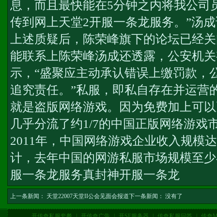
息，而且最快能在5分钟之内将我公司
传到网上
天堂2开服一条龙服务
。”汤
上述质疑后，陈荣峰旗下的论坛已经关
能联系上陈荣峰汤成还透露，公安机关
示，“盛聚应主动承认错误上缴罚款，
追究责任。”私服，即私自存在并运营
就是盗版网络游戏。因为免费加上可以
几乎分流了约1/7的中国正版网络游戏
2011年，中国网络游戏企业收入规模达到
计，去年中国的网游私服市场规模至少
服一条龙服务
真封神开服一条龙
上一条新闻：
天堂22007天堂II公会见面会报道
下一条新闻： 没有了
开传奇私服套餐
|
开传奇广告
|
开SF服务器
|
传奇私服问答
|
传奇M