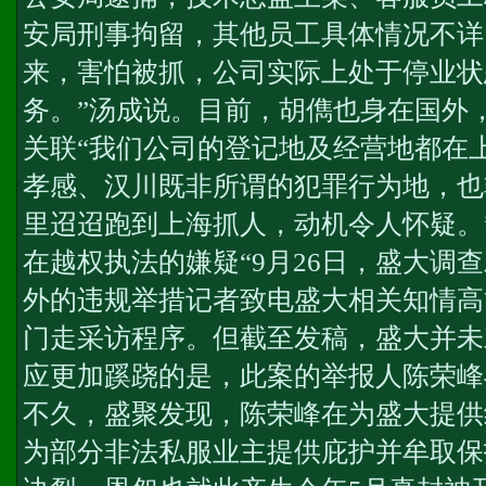
安局刑事拘留，其他员工具体情况不详
来，害怕被抓，公司实际上处于停业状
务
。”汤成说。目前，胡儁也身在国外
关联“我们公司的登记地及经营地都在
孝感、汉川既非所谓的犯罪行为地，也
里迢迢跑到上海抓人，动机令人怀疑。
在越权执法的嫌疑“9月26日，盛大调
外的违规举措记者致电盛大相关知情高
门走采访程序。但截至发稿，盛大并未
应更加蹊跷的是，此案的举报人陈荣峰
不久，盛聚发现，陈荣峰在为盛大提供
为部分非法私服业主提供庇护并牟取保