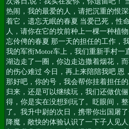
次落日,说：我实在爱你，你遗留吧！ 
热闹，我的最爱的人，请把沉重的恨深
着它，遗忘无眠的春夏 当爱已死，性
人，请你在它的坟前种上一棵一种植物
忘伶俜的春夏 那一天的担任的工作，
我的军衔Motor车上，我们重新手村
湖边走了一圈，你边走边撒着烟花，而
的伤心难过 今日，再上来陪陪我吧 恩
那好吧，你的号，我会帮你挂着担任的
归来，还是可以继续玩，我们还做伉俪
得，你是实在没想到玩了。眨眼间，整
了。我升中尉的次日，携带你出国屠了
降魔，敞快的体验认识了一下子人见人