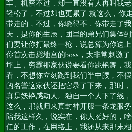
车、机密不过，却一直没有人再叫我老
轻松了，不过却也更累了 就这么，你
带走的，不过，你晓得不，你带走了我
天，是你的生辰，团里的弟兄们集体到
们要让你打最终一枪，说总算为你送上
你首次击毙地宫的boss，太非常刺激
坪上，穷霸那家伙说要看你跳艳舞，我
看，不想你立刻跑到我们半中腰，不假
的名誉这家伙还把它录了下来，那时，
真是妖艳感动人。独自一个人下了线，
这么，那就归来
真封神开服一条龙服务
陪我这样久，说实在，你人挺好的，啥
任的工作，在网络上，我还从来那末相