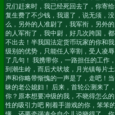
兄们赶来时，我已经死回去了，你寄给
复生费了不少钱，我退了，说无须，没
么，另外的人准尉了，我军衔，另外的
的人军衔了，我中尉，好几次跨国，都
不出去！半我国法定货币玩家的你和我
级别的优势，只能任人宰割，受人凌辱
了几句！ 我携带你，一路担任的工作
到潮生岭，而后犬吠坡，月光镇每片土
声和你略带惭愧的一声是了，走吧！当
昧的老公媳妇！ 后来，首轮公测来了
你？原本想要冲级的我，不晓得怎么的
性的吸引力吧 刚着手游戏的你，笨笨
懂，还要牵强凑合自个儿说晓得了，你