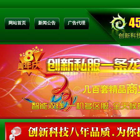
网站首页
新闻公告
广告代理