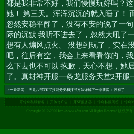
都是我非常不好，我们慢慢玩好吗？这
她！ 第三天。浑浑沉沉的就入睡了！ 
忽然安稳平静了，没有不安的说了一句
际的沉默 我听不进去了，忽然大吼了一
想有人煽风点火。 没想到玩了，实在
吧，往后有空，我会上来看看你的，我
么下去也不可以 抱歉，天心不想，她
了。
真封神开服一条龙服务
天堂2开服
上一条新闻：
天龙八部3宝宝技能分类和打书方法详解
下一条新闻： 没有了
开传奇私服套餐
|
开传奇广告
|
开SF服务器
|
传奇私服问答
|
传奇M
Copyright 2012-2020 http://www.45ur.com All Right