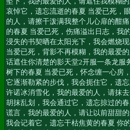
坠下，我的最爱的人，请遮住我模糊的
哀悼它，遗忘流逝的春夏 当爱已死，
的人，请擦干泼满我整个儿心扉的酣痛
的春夏 当爱已死，伤痛溢出日志，我
浸失的书契晒在太阳光下，我会燃烧现
当爱已死，背影不再模糊，我的最爱的
话遮住你清楚的影
天堂2开服一条龙服
树下的春夏 当爱已死，怀念缠一心房
它逐渐勒紧的步伐，我会扼住它，遗忘
许诺冰消雪化，我的最爱的人，请抹去
胡抹乱划，我会通过它，遗忘掠过的春
谎言，我的最爱的人，请让以前甜甜的
我会记着它，遗忘干枯焦黄的春夏 你