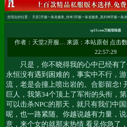
您现在的位置：
天堂2开服一条龙服务_传奇3开服一条龙服务_真封神开服一条龙服务-w
xp13.com万能登陆器
作者：
天堂2开服…
来源：本站原创 点击
22:57:29
只是，你不晓得我的心中已经有了你
永恒没有遇到困难的，事实中不行，游
流，老是会撞上喷出岩的。合影留念! 
巨人，我第34个顶上了军衔的头衔，第
可以击杀NPC的那天，就只有我们中国
呢，也一路紧随。你越说越有力量，说
意，来个女的就那末热情 看见你急了