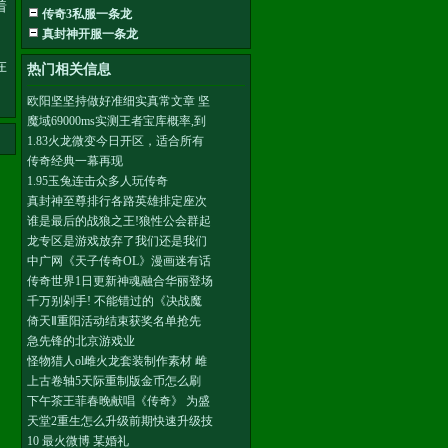
着
传奇3私服一条龙
真封神开服一条龙
在
热门相关信息
欧阳坚坚持做好准细实真常文章 坚
魔域69000ms实测王者宝库概率,到
1.83火龙微变今日开区，适合所有
传奇经典一幕再现
1.95玉兔连击众多人玩传奇
真封神至尊排行各路英雄排定座次
谁是最后的战狼之王!狼性公会群起
龙专区是游戏放弃了我们还是我们
中广网《天子传奇OL》漫画迷有话
传奇世界1日更新神魂融合华丽登场
千万别剁手! 不能错过的《决战魔
倚天Ⅱ重阳活动结束获奖名单抢先
急先锋的北京游戏业
怪物猎人ol雌火龙套装制作素材 雌
上古卷轴5天际重制版金币怎么刷
下午茶王菲春晚献唱《传奇》 为盛
天堂2重生怎么升级前期快速升级技
10 最火微博 某婚礼