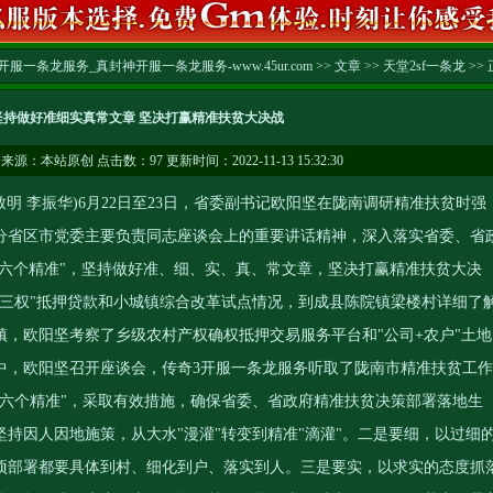
服一条龙服务_真封神开服一条龙服务-www.45ur.com
>>
文章
>>
天堂2sf一条龙
>> 
坚持做好准细实真常文章 坚决打赢精准扶贫大决战
来源：本站原创 点击数：
97 更新时间：2022-11-13 15:32:30
明 李振华)6月22日至23日，省委副书记欧阳坚在陇南调研精准扶贫时强
分省区市党委主要负责同志座谈会上的重要讲话精神，深入落实省委、省
绕"六个精准"，坚持做好准、细、实、真、常文章，坚决打赢精准扶贫大决
"三权"抵押贷款和小城镇综合改革试点情况，到成县陈院镇梁楼村详细了
，欧阳坚考察了乡级农村产权确权抵押交易服务平台和"公司+农户"土地
中，欧阳坚召开座谈会，
传奇3开服一条龙服务
听取了陇南市精准扶贫工作
"六个精准"，采取有效措施，确保省委、省政府精准扶贫决策部署落地生
持因人因地施策，从大水"漫灌"转变到精准"滴灌"。二是要细，以过细
项部署都要具体到村、细化到户、落实到人。三是要实，以求实的态度抓