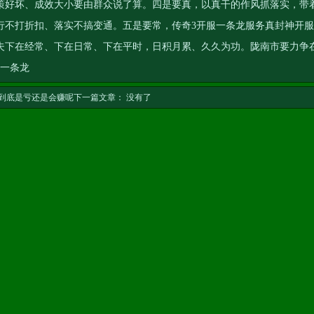
策好坏、成效大小要由群众说了算。四是要真，以真干的作风抓落实，带
行不打折扣、落实不搞变通。五是要常，
传奇3开服一条龙服务
真封神开服
夫下在经常、下在日常、下在平时，日积月累、久久为功。陇南市要力争
服一条龙
率,到底是亏还是会赚呢
下一篇文章： 没有了