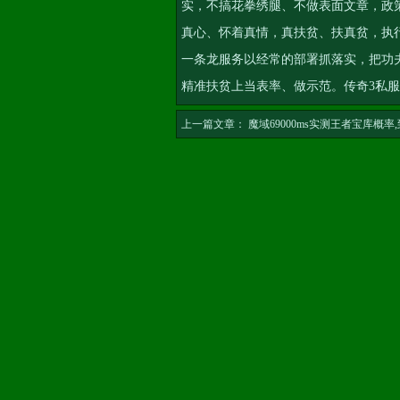
实，不搞花拳绣腿、不做表面文章，政
真心、怀着真情，真扶贫、扶真贫，执
一条龙服务
以经常的部署抓落实，把功
精准扶贫上当表率、做示范。
传奇3私
上一篇文章：
魔域69000ms实测王者宝库概