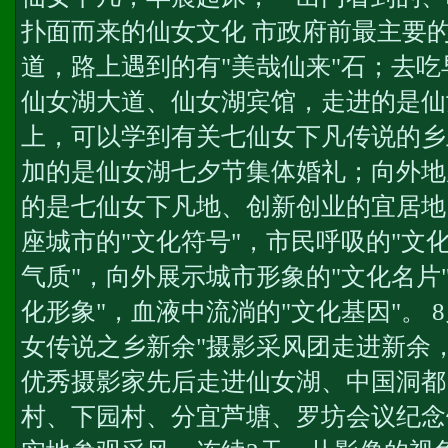
扑面而来的仙女文化 市政府前最主要
道，路上遇到的有"美哉仙来"石；去
仙女湖大道、仙女湖宾馆，走进的是仙
上，可以学到有关七仙女下凡传说的乡
加的是仙女湖七夕节集体婚礼；向外地
的是七仙女下凡地、创新创业的宜居地
座城市的"文化符号"，市民呼吸的"文
气质"，向外展示城市形象的"文化名片
化形象"，血液中流淌的"文化基因"。 8
女传说之乡新余"摄影采风团走进新余，
优秀摄影家先后走进仙女湖、中国洞都
村、下园村、分宜芦塘、罗坊会议纪念