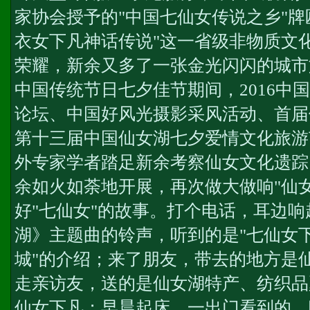
家协会授予的"中国七仙女传说之乡"牌
衣女下凡神话传说"这一省级非物质文
荣耀，新余又多了一张金光闪闪的城市文化
中国传统节日七夕佳节期间，2016中
论坛、中国好风光摄影采风活动、首届
第十三届中国仙女湖七夕爱情文化旅游
外专家学者踏足新余考察仙女文化遗踪
余如火如荼地开展，再次做大做响"仙
好"七仙女"的故事。打个电话，耳边
湖》主题曲的铃声，听到的是"七仙女
城"的介绍；来了朋友，带去的地方是
走亲访友，送的是仙女湖特产、纺织品
仙女下凡；早晨起床，一出门看到的、