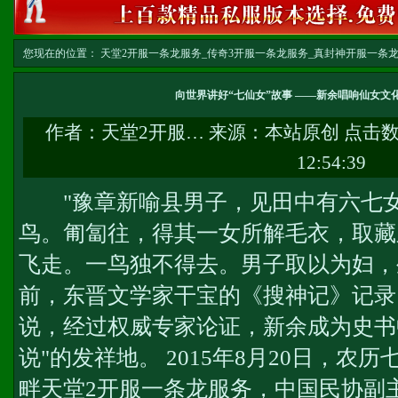
您现在的位置：
天堂2开服一条龙服务_传奇3开服一条龙服务_真封神开服一条龙服务-w
文
向世界讲好“七仙女”故事 ——新余唱响仙女文
作者：
天堂2开服…
来源：本站原创 点击
12:54:39
"豫章新喻县男子，见田中有六七女
鸟。匍匐往，得其一女所解毛衣，取藏
飞走。一鸟独不得去。男子取以为妇，生三
前，东晋文学家干宝的《搜神记》记录
说，经过权威专家论证，新余成为史书
说"的发祥地。 2015年8月20日，农
畔
天堂2开服一条龙服务
，中国民协副