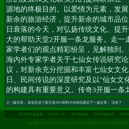
源地的终极目的。以爱情为元素，发展
新余的旅游经济，提升新余的城市品位
日衰落的今天，对弘扬传统文化、提升
大的帮助
天堂2开服一条龙服务
。走一
家学者们的观点精彩纷呈，见解独到。
海内外专家学者关于七仙女传说研究论
议，对新余充分挖掘和丰富七仙女文化
日、民间传说的深度研究及以"仙女文
的构建具有重要意义。
传奇3开服一条
上一篇文章：
策划失业了新天龙2014资料片内容玩家定
下一篇文章： 没有了
开传奇私服套餐
|
开传奇广告
|
开SF服务器
|
传奇私服问答
|
传奇M
Copyright 2012-2020 http://www.45ur.com All Right