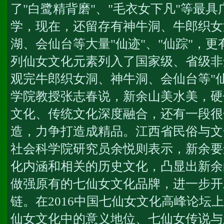
了"白鹭精背磨"、"毛衣女下凡"等最
学，现在，还留存有神牛洞、牛郎织女
湖、会仙台等大量"仙迹"、"仙踪"，
列仙女文化元素列入了国家级、省级非遗
观完牛郎织女洞、神牛洞、会仙台等"
学院教授张志春说，新余山美水美，硬
文化、传统文化深度融合，还有一段很
造，力争打造成精品。江西省民俗与文
社会科学院研究员余悦则表示，新余要
化内涵和相关的历史文化，凸显出新余
做强原有的七仙女文化品牌，进一步开
链。在2016中国七仙女文化高峰论坛
仙女文化中的意义地位、七仙女传说与