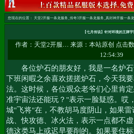
您现在的位置：
天堂2开服一条龙服务_传奇3开服一条龙服务_真封神开服一条龙服务-w
龙
>> 正文
【七月传说】针对环境的王牌宇
作者：
天堂2开服…
来源：本站原创 点击
12:54:39
各位炉石的朋友好，我是一名炉石普通玩
下班闲暇之余喜欢搓搓炉石，今天我要
法。这时候，各位观众老爷们心里肯定
准宇宙法还能玩？"表示一脸疑惑。哎
城"飞将"在，不教胡马度阴山，如果
战、快攻德、冰火法，表示一点都不虚
德这类马上或迟早要削的。如果要住标