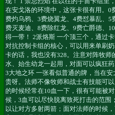
现！ 1 禁忌烈焰 在以往的宇宙卡组
在安戈洛的环境中，这张卡很有用。0
费灼乌鸦、3费烧翼龙、4费怼暴乱、5
费灭麦迪、8费除红龙、9费亡爵德、10费
得一带！ 2派烙斯 一个顶三个，通过
对抗控制卡组的核心，可以用来单刷奶
卡的话，我也没有328。注意对阵牧师
水、始生幼龙一起用，对面可以疯狂药
3大地之环 一张看似普通的牌，当在
贵呀。法师不像牧师和战士有技能可以
的时候经常在10血一下，很有可能被
候，3血可以尽快脱离致死打击的范围
以让对方多射两箭；面对法师的时候，