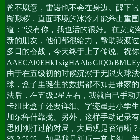
爸不愿意，雷诺也不会在身边。醒下啦
惭形秽，直面环境的冰冷才能杀出重围
道："没有你，我也活的很好。在安戈
新的朋友，他们都很给力，帮助我渡过
多日的奋战，今天终于上了传说。祝你
AAECAf0EHk1xigHAAbsClQOrBMUEy
由于在五级初的时候沉溺于无限火球法
球，盒子里诞生的数据都不知是谁家的
法后，在五级2星左右，我就自己手动
卡组比盒子还要详细。字迹虽是小学生
加尔鲁什靠拢。另外，这样手动记录有
思刚刚打过的对局，大局观是否清晰？
整？等等。如果我是新玩一套卡组，并