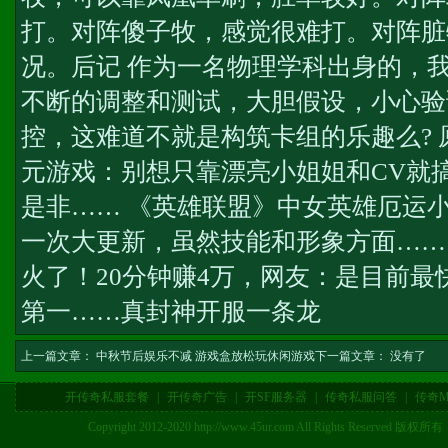
打。对阵傻子牧，感觉很难打。对阵脏
况。后记 作为一名物理学科出身的，
不断的调整和测试，大胆假设，小心验
控，这难道不就是构筑卡组的乐趣么?
元游戏：别想只靠漂亮小姐姐和CV就
是非…… 《英雄联盟》中女英雄厄运
一次大更新，虽然技能和形象方面……
火了！20分钟赚4万，网友：是目前最快
第一……
真封神开服一条龙
上一篇文章：
中秋节后娱乐不减 游戏盒放松玩休闲游戏
下一篇文章： 没有了
开传奇私服套餐
|
开传奇广告
|
开SF服务器
|
传奇私服问答
|
传奇M
Copyright 2012-2020 http://www.45ur.com All Right