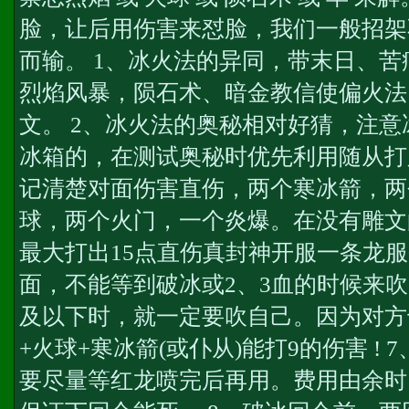
脸，让后用伤害来怼脸，我们一般招架
而输。 1、冰火法的异同，带末日、
烈焰风暴，陨石术、暗金教信使偏火法
文。 2、冰火法的奥秘相对好猜，注
冰箱的，在测试奥秘时优先利用随从打
记清楚对面伤害直伤，两个寒冰箭，两
球，两个火门，一个炎爆。在没有雕文
最大打出15点直伤
真封神开服一条龙服
面，不能等到破冰或2、3血的时候来
及以下时，就一定要吹自己。因为对方
+火球+寒冰箭(或仆从)能打9的伤害 !
要尽量等红龙喷完后再用。费用由余时