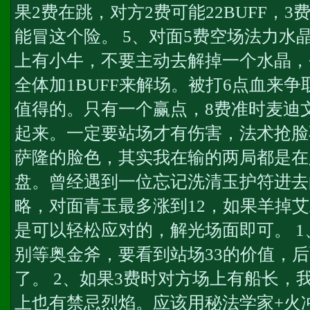
果2费在跳，对方2费可能22BUFF，3
能冒这个险。 5、对面5费空场法力水
上有小牛，不要主动去解掉一个水晶，
全体加1BUFF来解场。被打6点血来
值得的。只有一个赢点，8费准时麦迪
起来。一定要站场才有伤害，法术抢脸
萨隆的脸色，其实我在输的两局都是在
盘。曾经遇到一位忘记洗清玉护符进去
略，对面青玉最多涨到12，如果羊掉艾
是可以轻松应对的，解光场面即可。 
别等奥金斧，要看到站场33的价值，
了。 2、如果3费时对方场上有船长，
上也有禁忌烈焰。应该用秘法学家+火