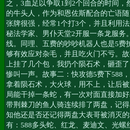
之，3血足以争取1到2个回合的时间，然
的牛头人，作为和恩佐斯配合的亡语随
张牌很强，经常1个打3个，并且利用
秘法学家、男仆
天堂2开服一条龙服务
线。同理、五费的吵吵机器人也是5费
够有效应对杂毛，并且吃火门不亏。故
上挂了几个包，我扔个陨石术，砸歪了
惨叫一声。故事二：快攻德5费下588
拿着陨石术，大火球，用不上，让后被
局能干掉一条蛇，有一次对面直接加好
带荆棘刀的鱼人骑连续排了两盘，记得
知他还是否还记得两盘大表哥被消灭的
有：588多头蛇、红龙、麦迪文、光螺