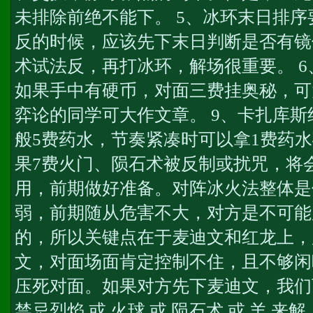
未排除前绝不能下。 5、冰环末日排
反的时候，应该先下末日判断是否有镜
术试法反，再打冰环，解场很重要。 
如果手中有硬币，对面三费挂奥秘，可
弈论的同学可大作文章。 9、卡扎库斯
般5费药水，节奏紧凑时可以拿1费药水
果7费火门、陨石术被反制或扰咒，将
用，前期做好准备。对阵冰火法整体是
弱，前期随从危害不大，对方是不可能
的，所以关键点在于麦迪文和红龙上，
文，对面场面肯定控制不住，且不够闲
压死对面。如果对方先下麦迪文，我们
禁忌烈焰 或 火球 或 陨石术 或 羊 