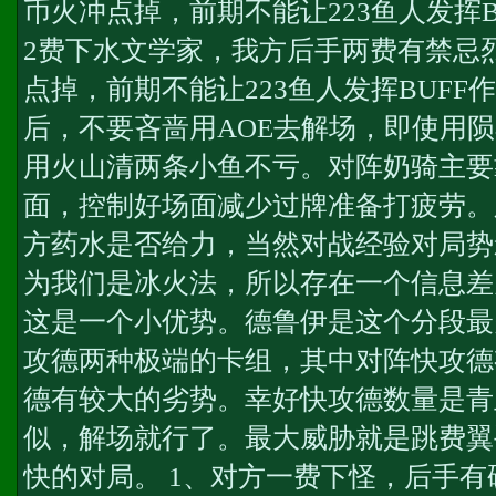
币火冲点掉，前期不能让223鱼人发挥B
2费下水文学家，我方后手两费有禁忌
点掉，前期不能让223鱼人发挥BUFF
后，不要吝啬用AOE去解场，即使用
用火山清两条小鱼不亏。对阵奶骑主要
面，控制好场面减少过牌准备打疲劳。
方药水是否给力，当然对战经验对局势
为我们是冰火法，所以存在一个信息差
这是一个小优势。德鲁伊是这个分段最
攻德两种极端的卡组，其中对阵快攻德
德有较大的劣势。幸好快攻德数量是青
似，解场就行了。最大威胁就是跳费翼手
快的对局。 1、对方一费下怪，后手