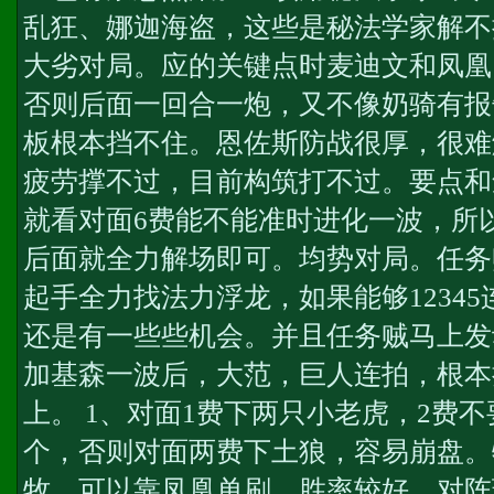
乱狂、娜迦海盗，这些是秘法学家解不
大劣对局。应的关键点时麦迪文和凤凰
否则后面一回合一炮，又不像奶骑有报
板根本挡不住。恩佐斯防战很厚，很难
疲劳撑不过，目前构筑打不过。要点和
就看对面6费能不能准时进化一波，所
后面就全力解场即可。均势对局。任务
起手全力找法力浮龙，如果能够1234
还是有一些些机会。并且任务贼马上发
加基森一波后，大范，巨人连拍，根本
上。 1、对面1费下两只小老虎，2费
个，否则对面两费下土狼，容易崩盘。
牧，可以靠凤凰单刷，胜率较好。对阵