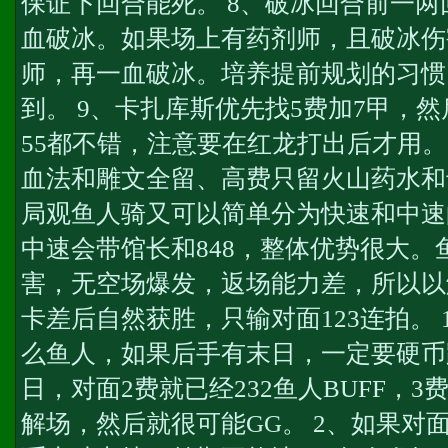
保证下回合能死。 8、破冰回合前一
血破冰。如果场上有药剂师，且破冰伤
师，再一血破冰。培养提前规划的习惯
到。 9、卡扎库斯优先找5费加7甲，
55都不错，注意要在红龙打出后才用。
血法和雕文全留、高费只留火山药水和
局观鱼人骑又可以简单分为快速和中速
中速会带馆长和848，整体优势很大。
害，无空场爆发，返场能力差，所以以
卡差后自然获胜，只输对面123连拍。
么鱼人，如果后手有末日，一定要硬币
日，对面2费就已经232鱼人BUFF，
解场，然后就很可能GG。 2、如果对面