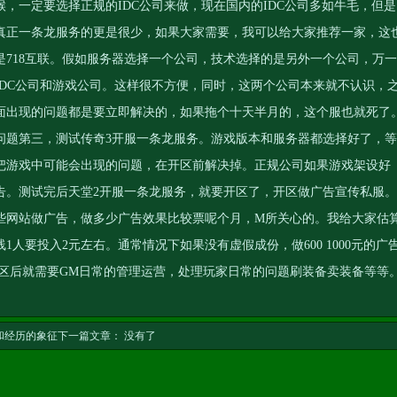
，一定要选择正规的IDC公司来做，现在国内的IDC公司多如牛毛，但是
真正一条龙服务的更是很少，如果大家需要，我可以给大家推荐一家，这
718互联。假如服务器选择一个公司，技术选择的是另外一个公司，万一
IDC公司和游戏公司。这样很不方便，同时，这两个公司本来就不认识，
面出现的问题都是要立即解决的，如果拖个十天半月的，这个服也就死了
问题第三，测试
传奇3开服一条龙服务
。游戏版本和服务器都选择好了，等
把游戏中可能会出现的问题，在开区前解决掉。正规公司如果游戏架设好
告。测试完后
天堂2开服一条龙服务
，就要开区了，开区做广告宣传私服。
些网站做广告，做多少广告效果比较票呢个月，M所关心的。我给大家估
人要投入2元左右。通常情况下如果没有虚假成份，做600 1000元的广
后。开区后就需要GM日常的管理运营，处理玩家日常的问题刷装备卖装备等等
和经历的象征
下一篇文章： 没有了