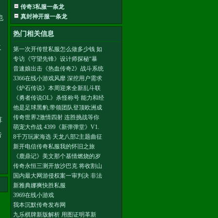
传奇3私服一条龙
真封神开服一条龙
也
热门相关信息
之
第一次开传世私服怎么做多少钱 如
专访《守望先锋》设计师探秘“暴
。
音速娘出击《热血传奇2》战斗系统
3366在线小游戏风靡 深挖用户需求
《炉石传说》本周迎来全新乱斗联
《勇者传说OL》杀怪称号 能力和经
他是足球黑豹,带领团队登顶欧洲成
传奇世界2激情四射 连胜挑战等你
算
萌宠大作战 4399《新弹弹堂》V1.
告
8千万玩家海选 天龙八部2主题曲征
新开电信传奇私服我的怀旧之旅
。
《鹿鼎记》美文那个基情燃烧的岁
传奇永恒三测开放沙巴克 将收割山
国内最大网游侵权案一审判决 非法
新雅典娜爽快胜私服
3969在线小游戏
我本沉默传奇发布网
九乐棋牌新版解析 用图证明革新