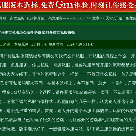
服一条龙服务_真封神开服一条龙服务-www.45ur.com
>>
文章
>>
天堂2开服一条龙
次开传世私服怎么做多少钱 如何开传世私服赚钱
…
来源：本站原创 点击数：
47 更新时间：2024-7-20 5:11:47
开传世私服赚钱经常有朋友问我怎么开私服，开私服的流程是什么，开
开服一条龙服务
，传世私服，奇迹私服，魔兽私服等等开服的流程都是大
程给大家介绍下，其他的流程和这个一样第一，不管开什么私服，首先需
自己所开私服的要求不同，在版本选择上，各不相同，总之一个目的，只
，很多GM朋友陷入一个误区，很多开服的GM都是第一次开，不知道开什
过，感觉不错的私服当做样式，和他们做的几乎一样，认为别人开这个赚
钱，这个是严重的错误。首先，别人开的这个私服比你的早，玩家的钱这
会轻易放弃自己已经玩了很久的游戏，而且你开的游戏和他们现在玩的几
不想玩吧。版本选择好了，一般也送私服网站。以下就是服务器的选择第