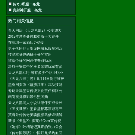
传奇3私服一条龙
真封神开服一条龙
热门相关信息
普天同庆 《天龙八部2》公测10大
2012年度查处侵权盗版十大案件
在深圳一家酒店办婚宴
男子伙同他人架设网游私服牟利23
技能本身也的确十分的实用
谁给个好的网通传奇SF玩玩
决战平安京中的王者荣耀玩家有多
天龙八部3D手游有多少个职业职业
《天龙八部手游》6月14日例行维护
墨香网页版《霹雳江湖》武功技能
专访天津墨香传统文化责任有限公
画尚视觉摄影婚纱照团购
天龙八部同人小说让陪伴变成最长
《画皮世界》墨香堂招募震撼再开
英魂外传传奇英魂熊猫武僧详细解
新版《天堂2》将亮相Gstar宣传视
《沧海》吐槽笔记真正的强力公会
《传奇国际版》中国好兄弟热血回