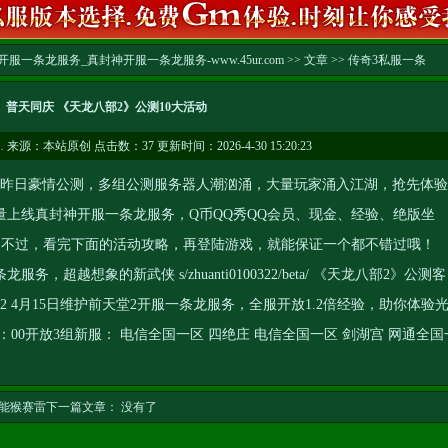
服一条龙服务_真封神开服一条龙服务-www.45ur.com
>>
文章
>>
传奇3私服一条
普天同庆 《天龙八部2》公测10大活动
…
来源：本站原创 点击数：
37 更新时间：2026-4-30 15:20:23
昨日豪情公测，多组公测服务器人潮汹涌，大量玩家涌入江湖，抢先体验
量上线
真封神开服一条龙服务
，Q币QQ秀QQ会员、现金、经验、绝版坐
，不过，看完下面的活动攻略，再登陆游戏，就能保证一个都不错过哦！
条龙服务
，超越想象的新武侠 s/zhuanti0100322/beta/ 《天龙八部2》公测客
tl2 4月15日维护前
天堂2开服一条龙服务
，全服开放1.2倍经验，助你体验
：00开放3组新服： 电信全国一区 四绝庄 电信全国一区 剑湖宫 网通全国
能猴赛雷
下一篇文章： 没有了