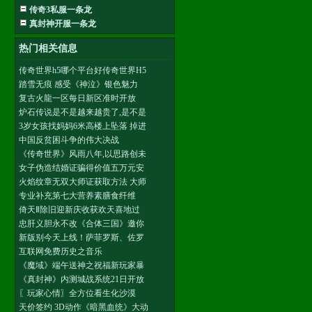
传奇3私服一条龙
真封神开服一条龙
热门相关信息
传奇世界h5哪个平台好传奇世界H5
踏雪无痕 感受《神泣》银色魅力
复古火龍一区每日新区准时开放
炉石传说是不是越来越贵了,是不是
3岁女孩找妈妈6米高楼上坠落 掉进
中国反贫困斗争的伟大决战
《传奇世界》风雨八年,以思路创未
女子伪造结婚证骗得价值五万元安
火焰纹章无双大师证获取方法 大师
专业补充第七大营养素膳食纤维
倚天Ⅱ除旧迎新庆收获欢天喜地过
忠肝义胆永不改《合体三国》邀你
新版别今天上线！萨菲罗斯、佐罗
互联网免费历史之音乐
《魔域》端午送神之祝福新玩家暴
《真封神》内测城战系统21日开放
〖玩家心情〗全方位看生化沙漠
天价签约 3D动作《暗黑血统》大动