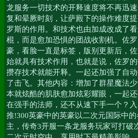
龙服务
一切技术的开释速度将不再迅速
复和晕厥时刻，让萨殿下的操作难度提
罗斯的作用。和技术也由加成改成了看
棍，而是愈加恐惧的团战收割机。佐罗
豪，看脸一直是标签，版别更新后，佐
始就具有技术作用，也就是说，佐罗的
攒存技术就能开释。一起还加强了自动
了击飞。其他内容：增加了群星魔法少
本就炫酷的肌肤愈加炫彩耀眼，一起还
在强手的法师，还不从速下手一个？入
推!300英豪中的英豪以二次元国际中
主，
传奇3开服一条龙服务
玩家可打破
二次元时空中，享用时下最精美影响、