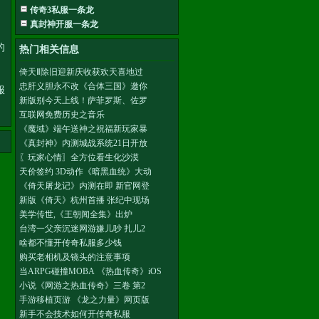
传奇3私服一条龙
真封神开服一条龙
的
热门相关信息
倚天Ⅱ除旧迎新庆收获欢天喜地过
忠肝义胆永不改《合体三国》邀你
服
新版别今天上线！萨菲罗斯、佐罗
互联网免费历史之音乐
《魔域》端午送神之祝福新玩家暴
《真封神》内测城战系统21日开放
〖玩家心情〗全方位看生化沙漠
天价签约 3D动作《暗黑血统》大动
《倚天屠龙记》内测在即 新官网登
新版《倚天》杭州首播 张纪中现场
美学传世,《王朝闻全集》出炉
台湾一父亲沉迷网游嫌儿吵 扎儿2
啥都不懂开传奇私服多少钱
购买老相机及镜头的注意事项
当ARPG碰撞MOBA 《热血传奇》iOS
小说《网游之热血传奇》三卷 第2
手游移植页游 《龙之力量》网页版
新手不会技术如何开传奇私服