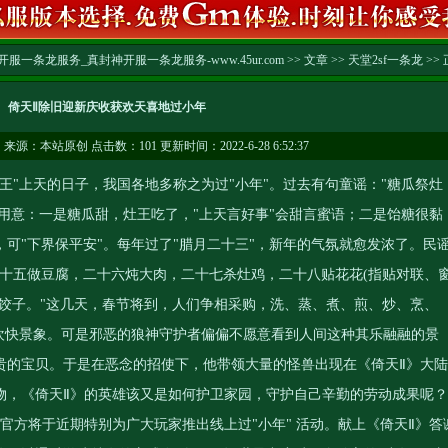
服一条龙服务_真封神开服一条龙服务-www.45ur.com
>>
文章
>>
天堂2sf一条龙
>> 
倚天Ⅱ除旧迎新庆收获欢天喜地过小年
…
来源：本站原创 点击数：
101 更新时间：2022-6-28 6:52:37
"上天的日子，我国各地多称之为过"小年"。过去有句童谣："糖瓜祭灶
层用意：一是糖瓜甜，灶王吃了，"上天言好事"会甜言蜜语；二是饴糖很黏
可"下界保平安"。每年过了"腊月二十三"，新年的气氛就愈发浓了。民
二十五做豆腐，二十六炖大肉，二十七杀灶鸡，二十八贴花花(指贴对联、
包饺子。"这几天，春节将到，人们争相采购，洗、蒸、煮、煎、炒、烹、
的欢快景象。可是邪恶的狼神守护者偏偏不愿意看到人间这种其乐融融的景
贵的宝贝。于是在恶念的招使下，他带领大量的怪兽出现在《倚天Ⅱ》大陆
物，《倚天Ⅱ》的英雄该又是如何护卫家园，守护自己辛勤的劳动成果呢？
官方将于近期特别为广大玩家推出线上过"小年" 活动。献上《倚天Ⅱ》答