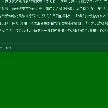
可以通过游戏特有的方式在《倚天Ⅱ》世界中度过一个难忘的"小年"。丰
的到来。而传统春节的临近更让我们为之雀跃鼓舞。除了特别的"小年"活
春节活动也将陆续为您送上。沉浸在节日的喜悦中，让我们快快做好狂欢
彩无限！
传奇3开服一条龙服务
更多精彩活动将陆续播报，请广大玩家密切
活动详情。
传奇3开服一条龙服务
真封神开服一条龙服务
传奇3开服一条龙
章： 没有了