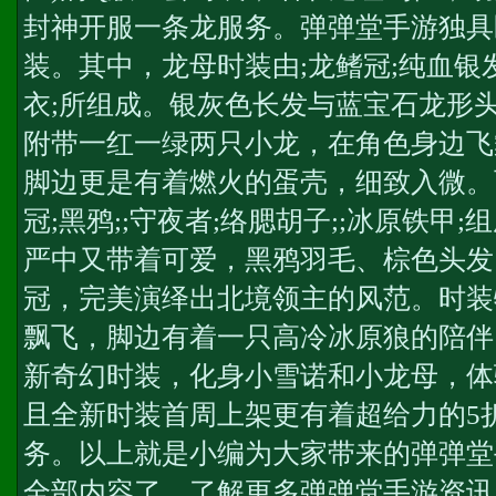
封神开服一条龙服务
。弹弹堂手游独具
装。其中，龙母时装由;龙鳍冠;纯血银发
衣;所组成。银灰色长发与蓝宝石龙形
附带一红一绿两只小龙，在角色身边飞
脚边更是有着燃火的蛋壳，细致入微。
冠;黑鸦;;守夜者;络腮胡子;;冰原铁甲
严中又带着可爱，黑鸦羽毛、棕色头发
冠，完美演绎出北境领主的风范。时装
飘飞，脚边有着一只高冷冰原狼的陪伴
新奇幻时装，化身小雪诺和小龙母，体验
且全新时装首周上架更有着超给力的5
务
。以上就是小编为大家带来的弹弹堂
全部内容了，了解更多弹弹堂手游资讯