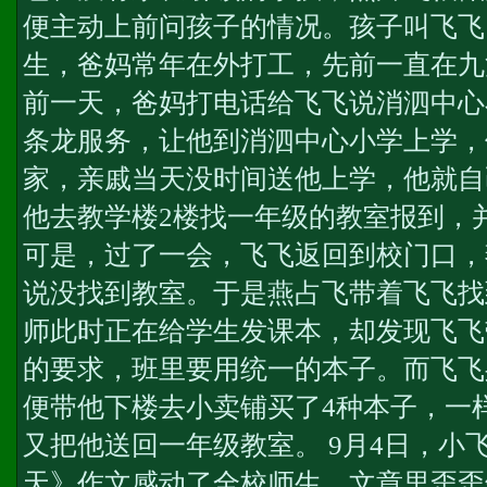
便主动上前问孩子的情况。孩子叫飞飞
生，爸妈常年在外打工，先前一直在九
前一天，爸妈打电话给飞飞说消泗中心
条龙服务
，让他到消泗中心小学上学，
家，亲戚当天没时间送他上学，他就自
他去教学楼2楼找一年级的教室报到，
可是，过了一会，飞飞返回到校门口，
说没找到教室。于是燕占飞带着飞飞找
师此时正在给学生发课本，却发现飞飞
的要求，班里要用统一的本子。而飞飞
便带他下楼去小卖铺买了4种本子，一
又把他送回一年级教室。 9月4日，小
天》作文感动了全校师生，文章里歪歪斜