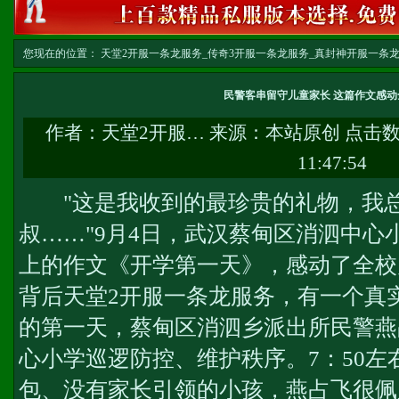
您现在的位置：
天堂2开服一条龙服务_传奇3开服一条龙服务_真封神开服一条龙服务-w
务
>> 正文
民警客串留守儿童家长 这篇作文感动
作者：
天堂2开服…
来源：本站原创 点击
11:47:54
"这是我收到的最珍贵的礼物，我总也忘不
叔……"9月4日，武汉蔡甸区消泗中心
上的作文《开学第一天》，感动了全校
背后
天堂2开服一条龙服务
，有一个真
的第一天，蔡甸区消泗乡派出所民警燕
心小学巡逻防控、维护秩序。7：50
包、没有家长引领的小孩，燕占飞很佩