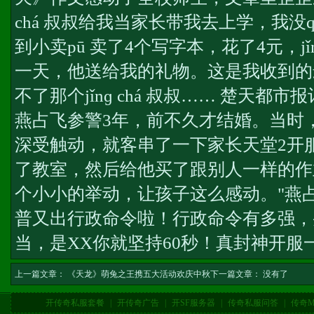
chá 叔叔给我当家长带我去上学，我没qián
到小卖pū 卖了4个写字本，花了4元，jǐn
一天，他送给我的礼物。这是我收到的
不了那个jǐnɡ chá 叔叔…… 楚天都
燕占飞参警3年，前不久才结婚。当时
深受触动，就客串了一下家长
天堂2开
了教室，然后给他买了跟别人一样的作
个小小的举动，让孩子这么感动。"燕
普又出行政命令啦！行政命令有多强，
当，是XX你就坚持60秒！
真封神开服
上一篇文章：
《天龙》萌兔之王携五大活动欢庆中秋
下一篇文章： 没有了
开传奇私服套餐
|
开传奇广告
|
开SF服务器
|
传奇私服问答
|
传奇M