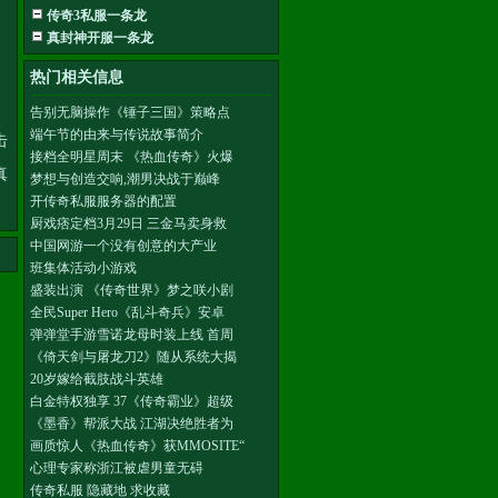
。
传奇3私服一条龙
真封神开服一条龙
热门相关信息
告别无脑操作《锤子三国》策略点
端午节的由来与传说故事简介
击
接档全明星周末 《热血传奇》火爆
真
梦想与创造交响,潮男决战于巅峰
开传奇私服服务器的配置
厨戏痞定档3月29日 三金马卖身救
中国网游一个没有创意的大产业
班集体活动小游戏
盛装出演 《传奇世界》梦之咲小剧
全民Super Hero《乱斗奇兵》安卓
弹弹堂手游雪诺龙母时装上线 首周
《倚天剑与屠龙刀2》随从系统大揭
20岁嫁给截肢战斗英雄
白金特权独享 37《传奇霸业》超级
《墨香》帮派大战 江湖决绝胜者为
画质惊人《热血传奇》获MMOSITE“
心理专家称浙江被虐男童无碍
传奇私服 隐藏地 求收藏