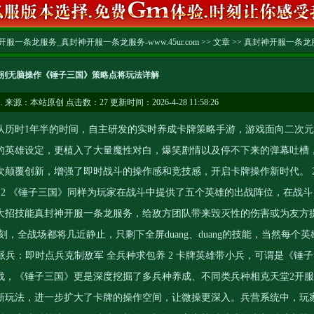
服一条龙服务_真封神开服一条龙服务-www.45ur.com
>>
文章
>>
真封神开服一条龙
别无脑操作《锤子三国》策略点将玩法详解
…
来源：本站原创 点击数：
27 更新时间：2026-4-28 11:58:26
历时1年半的时间，自主研发的实时养成卡牌策略手游，游戏面向二次元
的英雄设定，更植入了大量魔性对白，爆笑剧情以及停不下来的弹幕吐槽
次颠覆创新，增强了即时战斗的操作感和竞技感，开启卡牌操作新时代。 
 2 《锤子三国》同样为玩家在战斗中提供了五个英雄的出战阵位，在战斗
大招技能
真封神开服一条龙服务
，给敌方团队带来毁灭性的伤害或为友方
，全战场都将几近静止，只剩下全屏duang、duang的技能，当然每个英
派兵：即时点兵克制敌军 全兵种求包养 2 卡牌英雄带小兵，可谓是《锤子
战，《锤子三国》更是深度挖掘了多兵种养成、不同类兵种相克
天堂2开服
新玩法，进一步扩大了卡牌的操作空间，让微操更深入。兵营系统中，玩