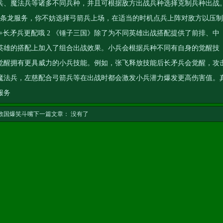
兵、魔法兵等诸多不同兵种，并且可根据敌方出战兵种选择克制兵种出战
一条龙服务
，你不妨选择弓箭兵上场，在适当的时机点兵上阵对敌方以压制
飞+长矛兵更配哦 2 《锤子三国》除了为不同英雄出战搭配提供了前排、中
英雄的搭配上加入了组合出战效果。小兵会根据兵种不同有自身的觉醒技
觉醒拥有更具威力的小兵技能。例如，张飞释放技能后长矛兵会觉醒，攻
魔法兵，左慈配合弓箭兵等在出战时都会激发小兵潜力爆发更高伤害值。
服务
身救国爆笑斗嘴
下一篇文章： 没有了