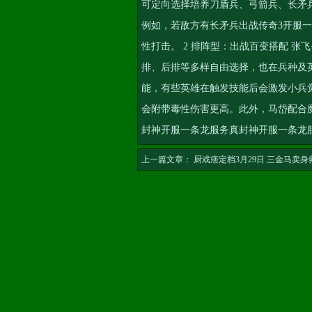
可定向选择培养刀盾兵、弓箭兵、长矛
例如，若敌方有长矛兵出战
传奇3开服
性打击。 2 排阵型：出战百变搭配 张
排、后排等多样自由选择，也在兵种及
能，有些英雄在触发技能后会激发小兵
会附带毒性伤害更高。此外，马岱配合
封神开服一条龙服务
真封神开服一条龙
上一篇文章：
厨戏痞定档3月29日 三金马卖