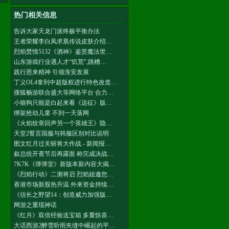
热门相关信息
告诉大家天龙门派终极平衡办法
王者荣耀李白凤求凰传说皮肤介绍…
烈焰焚情5132《酒神》鉴赏魔法世…
山东游戏行业遇人才“饥荒”,跳槽…
践行恩来精神 引领淮安发展
丁义OL4拿到中超版权进行特色改造…
搜狐畅游联合盛大等网络平台 合力…
小狼狗只能是白起来看《远征》版…
绑架抢劫儿童 不到一天落网
《火焰纹章回声另一个英雄王》隐…
天堂2誓言国服与韩服区别对比说明
图文红月过关斩将大作战 - 新闻报…
叙总统开斋节后再露面 称完成决战…
7K7K《弹弹堂》新版本新内容大揭…
《烈焰行动》二测将启 烈焰姐邀您…
香港市场新股热升温 外来资金持续…
《信长之野望14：创造威力加强版…
网游之重现神话
《红月》双倍经验送宝箱 多重惊喜…
大话西游2醉雪听雨夹缝中崛起的平…