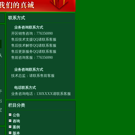
从
一
于
出
栏目分类
定
公告
咨询
案例
版本