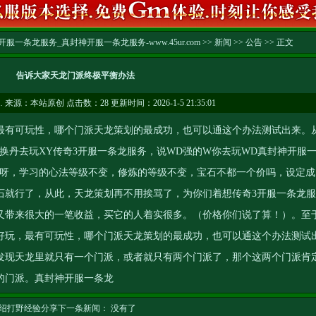
服一条龙服务_真封神开服一条龙服务-www.45ur.com
>>
新闻
>>
公告
>> 正文
告诉大家天龙门派终极平衡办法
…
来源：本站原创 点击数：
28 更新时间：2026-1-5 21:35:01
有可玩性，哪个门派天龙策划的最成功，也可以通这个办法测试出来。
换丹去玩XY
传奇3开服一条龙服务
，说WD强的W你去玩WD
真封神开服
多好呀，学习的心法等级不变，修炼的等级不变，宝石不都一个价吗，设定成
石就行了，从此，天龙策划再不用挨骂了，为你们着想
传奇3开服一条龙服
又带来很大的一笔收益，买它的人着实很多。（价格你们说了算！）。至
好玩，最有可玩性，哪个门派天龙策划的最成功，也可以通这个办法测试
发现天龙里就只有一个门派，或者就只有两个门派了，那个这两个门派肯
的门派。
真封神开服一条龙
绍打野经验分享
下一条新闻： 没有了