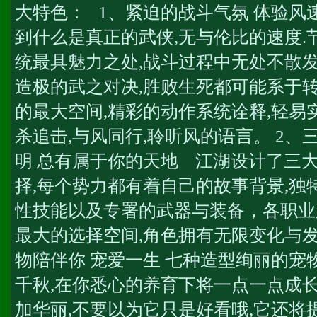
大特色： 1、紧迫的战斗气氛 体验风
到什么是真正的武侠,无与伦比的速度.
统最具魅力之处,战斗过程中无处不散发
造极的武之对决,胜败生死都可能系于转
的最大空间,精彩的动作系统诠释,轻易
杀追击,与风同行,聆听风的语言。 2、
明 总有属于你的天地 江湖设计了三大
择,每个势力都有着自己的故事背景,独
性技能以及专署的武器与装备，各职业
最大的选择空间,角色拥有无限变化与发
物陪伴你 宠爱一生 七种造型绚丽的宠
千秋,在你悉心的养育下将一点一点成长
加华丽,不要以为它只是好看哦,它还将