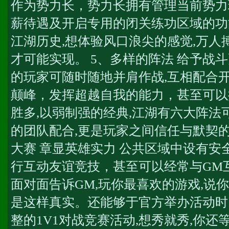
作为势力长，势力长拥有管理当前势力
薪待遇及开启专用的闭关练功区域的功
江湖历史,想体验风口浪尖的感觉,万人
才可能实现。 5、多样的阵法 给予战
的玩家可随时随地并肩作战,互相配合开
颠峰，发挥超越自我的能力，甚至可以
胜多,以弱制强的经典,江湖有六大阵法
的团队配合,更是玩家之间信任与默契的体
大赛 章显英雄实力 公共区域中设有安
行互动友谊竞技，甚至可以经常与GM
面对面告诉GM,玩你最喜欢的游戏,说
是这样真实。还能够于官方举办活动时
整的1V1对战竞赛活动,想秀就秀,你还