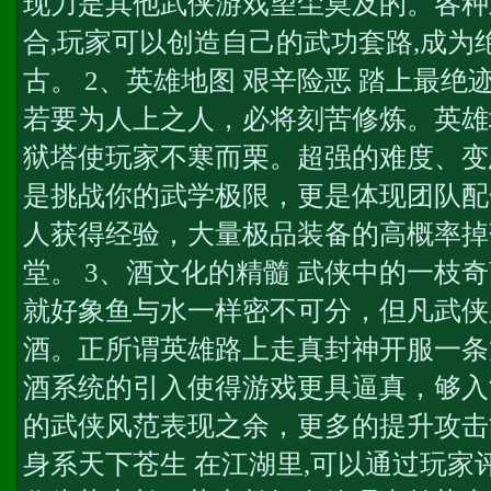
现力是其他武侠游戏望尘莫及的。各种
合,玩家可以创造自己的武功套路,成为
古。 2、英雄地图 艰辛险恶 踏上最绝
若要为人上之人，必将刻苦修炼。英雄
狱塔使玩家不寒而栗。超强的难度、变
是挑战你的武学极限，更是体现团队配
人获得经验，大量极品装备的高概率掉
堂。 3、酒文化的精髓 武侠中的一枝
就好象鱼与水一样密不可分，但凡武侠
酒。正所谓英雄路上走
真封神开服一条
酒系统的引入使得游戏更具逼真，够入
的武侠风范表现之余，更多的提升攻击
身系天下苍生 在江湖里,可以通过玩家