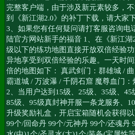
完整客户端，由于涉及新元素较多，不
到《新江湖2.0》的补丁下载，请大家
3、如果您有任何疑问请打客服咨询电话：01
陆官方网站新手的福音 1、在《新江湖2
级以下的练功地图直接开放双倍经验功
异地享受到双倍经验的乐趣。一天时间
倍的地图如下： 真武剑门：群雄城 / 曲
霸道城 / 万波瀑 / 千阴石窟 魔尊血门：焕
2、当用户达到15级、25级、35级、45
85级、95级
真封神开服一条龙服务
、1
升级奖励礼盒，开启宝箱随机会获得以
99个/回命丹 99个/元神丹 99个/还魂丹 
水(中)1个/圣灵水(大)1个/装备(宝属性