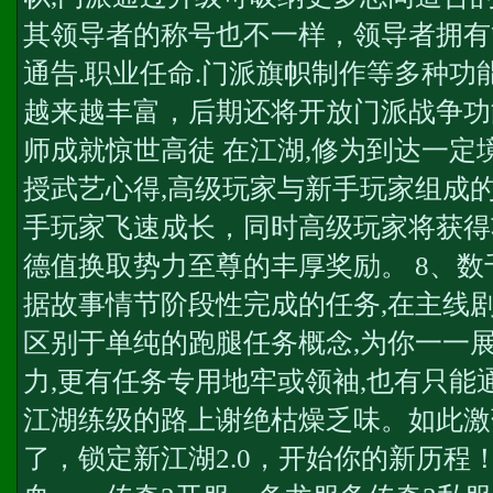
其领导者的称号也不一样，领导者拥有
通告.职业任命.门派旗帜制作等多种功
越来越丰富，后期还将开放门派战争功能
师成就惊世高徒 在江湖,修为到达一定
授武艺心得,高级玩家与新手玩家组成
手玩家飞速成长，同时高级玩家将获得
德值换取势力至尊的丰厚奖励。 8、数
据故事情节阶段性完成的任务,在主线
区别于单纯的跑腿任务概念,为你一一
力,更有任务专用地牢或领袖,也有只能
江湖练级的路上谢绝枯燥乏味。如此激
了，锁定新江湖2.0，开始你的新历程