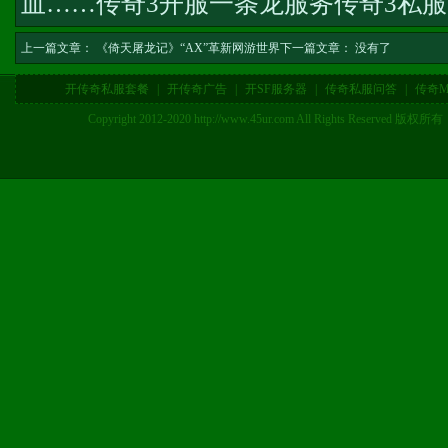
血……
传奇3开服一条龙服务
传奇3私
上一篇文章：
《倚天屠龙记》“AX”革新网游世界
下一篇文章： 没有了
开传奇私服套餐
|
开传奇广告
|
开SF服务器
|
传奇私服问答
|
传奇M
Copyright 2012-2020 http://www.45ur.com All Right