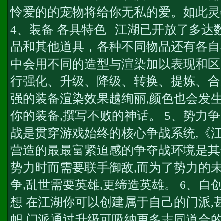
怜爱的的宠物将给你无私的爱。如此灵
4、装备 各具特色 江湖已开放了多达
品和其他道具，各种不同物品还有各自
中会用不同的造型与渲染加以表现和区
行强化、升级、降级、转换、提炼、合
强的装备渲染效果越绚丽,颜色也会发生
你的装备,撰写不败的神话。 5、势力争
战是贯穿游戏始终的核心争战系统,《
营造的最最富紧迫感的争夺战环境是其
势力时而需要联手御敌,而为了势力的未
争,乱世需要英雄,更缔造英雄。 6、自
想 在江湖你可以创建属于自己的门派,
帜,门派通过升级可吸纳更多志同道合