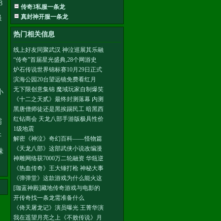
8
传奇3私服一条龙
真封神开服一条龙
强
热门相关信息
线上好友同聚武汉 神泣巡展其乐融
“传奇”首届星光盛典,28个网游史
炉石传说世界锦标赛10月29日正式
滨海公园20台望远镜免费看红月
无下限创意集锦 魔域玩家自制爆笑
小
《十二之天贰》最终封测落幕 内测
黑唐僧师徒还是黑挨踢民工 暗黑西
红钻商会 天龙八部手游版极具性价
霸
1级地震
开
解密《神泣》奇幻百科——怪物篇
《天龙八部》这部武侠小说改编漫
味
神雕网络获7000万二轮融资 华瓴逆
《热血传奇》王大锤打枪 神秘大事
《弹弹堂》这款游戏为什么能火这
[珈蓝神殿]藏地传奇游戏与电影的
开传奇找一条龙需准备什么
《倚天屠龙记》演员曝光 王菁华演
我在遥望月亮之上《不败传说》月