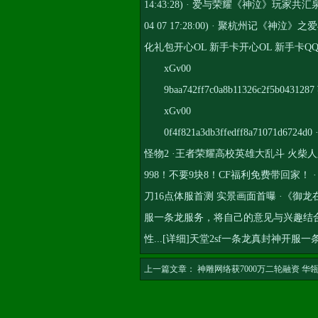
14:43:28) · 爱与荣耀《神泣》玩家共汇泉城
04 07 17:28:00) · 聚杭州记《神泣》
化礼包开心OL 新手卡开心OL 新手卡
xGv00
9baa742ff7c0a8b11326c2f5b043
xGv00
0f4f821a3db3ffedff8a71071
怪物2 ·王者荣耀高校英雄大乱斗 火柴人
998！不要9块8！CF福利免费带回家！
刀16点体服首测 实景画面首曝 ·《
服一条龙服务
，将自己的意见与兴趣结
性...[详细]
天堂2sf一条龙
真封神开服一
上一篇文章：
神雕网络获7000万二轮融资 华