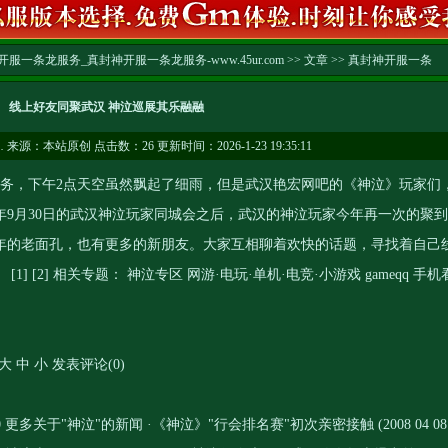
服一条龙服务_真封神开服一条龙服务-www.45ur.com
>>
文章
>>
真封神开服一条
线上好友同聚武汉 神泣巡展其乐融融
…
来源：本站原创 点击数：
26 更新时间：2026-1-23 19:35:11
服务
，下午2点天空虽然飘起了细雨，但是武汉艳宏网吧的《神泣》玩家们
9月30日的武汉神泣玩家同城会之后，武汉的神泣玩家今年再一次的聚到
年的老面孔，也有更多的新朋友。大家互相聊着欢快的话题，寻找着自己
 [2] 相关专题： 神泣专区 网游·电玩·单机·电竞·小游戏 gameqq 手机
a4 大 中 小 发表评论(0)
c27510 更多关于"神泣"的新闻 ·《神泣》"行会排名赛"初次亲密接触 (2008 04 08