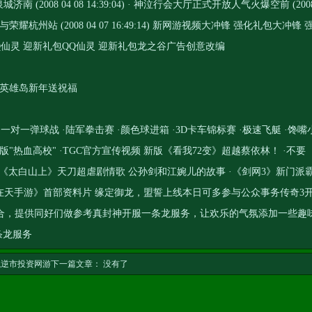
济南 (2008 04 08 14:39:04) · 神泣行会大厅正式开放人气火爆空前 (200
之爱与荣耀杭州站 (2008 04 07 16:49:14) 新网游视频大冲锋 强化礼包大冲锋 
QQ仙灵 迎新礼包QQ仙灵 迎新礼包龙之谷广告创意改编
1287 英雄岛新年送祝福
d6724d0 ·一对一弹球战 ·陆军拳击赛 ·颜色球进箱 ·3D卡车锦标赛 ·极速飞艇 ·馋嘴
版"热血高校" ·TGC官方宣传视频 新版《看我72变》超越蔡依林！ ·不要
 ·《太白山上》天刀超虐剧情歌 公孙剑和江婉儿的故事 ·《剑网3》新门派
御龙在天手游》首部资料片 缘定御龙，盟誓上线本日可多参与公众事务
传奇3
合，提供同好们做参考
真封神开服一条龙服务
，让欢乐的气氛添加一些趣
条龙服务
瓴逆市投资网游
下一篇文章： 没有了