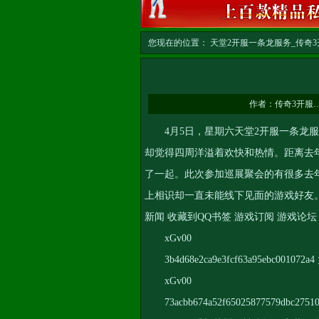
您现在的位置：
天堂2开服一条龙服务_传奇3开
龙
>> 正文
作者：
传奇3开服
4月5日，星期六
天堂2开服一条龙
却觉得四周洋溢着欢快和热情。距离去年
了一起。此次参加巡展聚会的有很多去
上相识却一直未能线下见面的游戏好友。 [1]
新闻 收藏到QQ书签 游戏订阅 游戏论坛
xGv00
3b4d68e2ca9e3fcf63a95ebc001072
xGv00
73acbb674a52f65025877579db