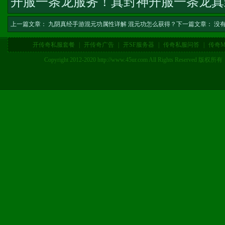
开服一条龙服务
！
真封神开服一条龙
真
上一篇文章：
九阴真经手游混元功属性详解 混元功怎么获得？
下一篇文章： 没
开传奇私服套餐
|
开传奇广告
|
开SF服务器
|
传奇私服问答
|
传奇M
Copyright 2012-2020 http://www.45ur.com All Right