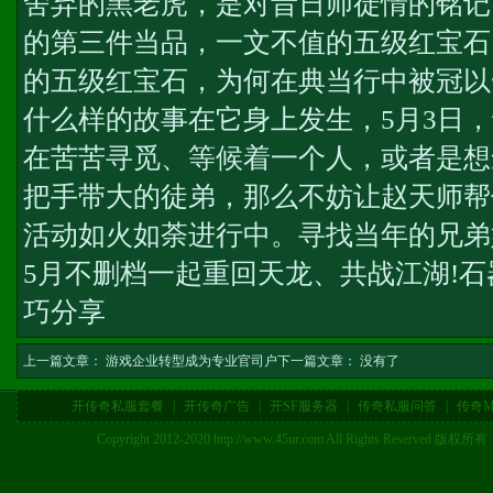
舍弃的黑老虎，是对昔日师徒情的铭记
的第三件当品，一文不值的五级红宝石
的五级红宝石，为何在典当行中被冠以
什么样的故事在它身上发生，5月3日
在苦苦寻觅、等候着一个人，或者是想
把手带大的徒弟，那么不妨让赵天师帮
活动如火如荼进行中。寻找当年的兄弟
5月不删档一起重回天龙、共战江湖!
石
巧分享
上一篇文章：
游戏企业转型成为专业官司户
下一篇文章： 没有了
开传奇私服套餐
|
开传奇广告
|
开SF服务器
|
传奇私服问答
|
传奇M
Copyright 2012-2020 http://www.45ur.com All Right