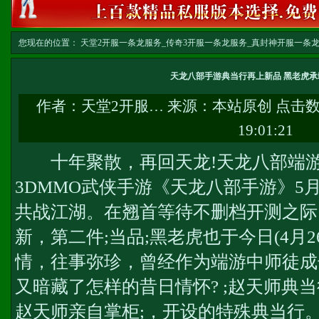
您现在的位置：
天堂2开服一条龙服务_传奇3开服一条龙服务_真封神开服一条龙服务-w
龙
>> 正文
天龙八部手游典当行再上新品 黑老虎承
作者：
天堂2开服…
来源：本站原创 点击
19:01:21
十年聚散，再回天龙!天龙八部端游
3DMMO武侠手游《天龙八部手游》5
共战江湖。在翘首等待不删档开测之际
新，第二件;当品;黑老虎也于今日(4月
情，往事弥珍，曾经作为端游中师徒成
又暗藏了怎样的昔日情怀? ;赵天师典当
赵天师亲自掌柜;，开设的特殊典当行