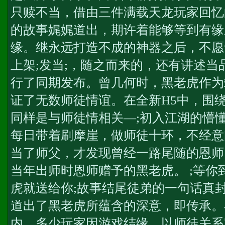
只赎不当，借由三件满载天龙玩家回忆
的故事娓娓道出，期许着能够等到有缘
缘。继永远打造不成的神器之后，不愿
上架;发当;，随之而来的，还有讲述当
行了同期发布。曾几何时，黑老虎作为
证了无数师徒情谊。在全新H5中，围
同样是与师徒情相关—;初入江湖的懵
每日带着刷摩崖，做师徒十环，不经意
当了师父，才发现曾经一路尾随的恩师
当年出师时恩师赠予的黑老虎。 ;等你
虎就送给你;故事结尾徒弟的一句话
真
道出了黑老虎所蕴含的深意，即传承。
内，多少玩家因游戏结缘，以师徒关系