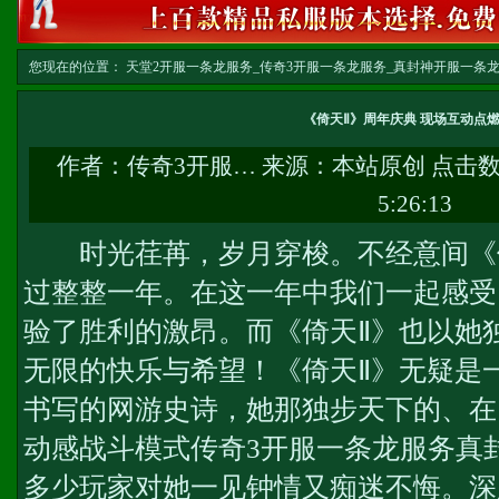
您现在的位置：
天堂2开服一条龙服务_传奇3开服一条龙服务_真封神开服一条龙服务-w
文
《倚天Ⅱ》周年庆典 现场互动点
作者：
传奇3开服…
来源：本站原创 点击
5:26:13
时光荏苒，岁月穿梭。不经意间《倚
过整整一年。在这一年中我们一起感受
验了胜利的激昂。而《倚天Ⅱ》也以她
无限的快乐与希望！《倚天Ⅱ》无疑是
书写的网游史诗，她那独步天下的、在
动感战斗模式
传奇3开服一条龙服务
真
多少玩家对她一见钟情又痴迷不悔。深