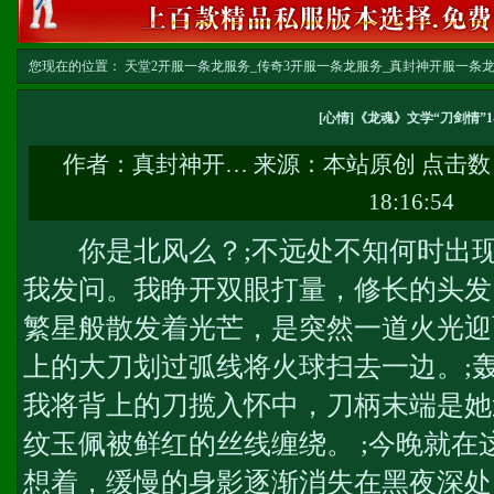
您现在的位置：
天堂2开服一条龙服务_传奇3开服一条龙服务_真封神开服一条龙服务-w
文
[心情]《龙魂》文学“刀剑情”1-
作者：
真封神开…
来源：本站原创 点击数
18:16:54
你是北风么？;不远处不知何时出现
我发问。我睁开双眼打量，修长的头发
繁星般散发着光芒，是突然一道火光迎
上的大刀划过弧线将火球扫去一边。;
我将背上的刀揽入怀中，刀柄末端是她
纹玉佩被鲜红的丝线缠绕。 ;今晚就在
想着，缓慢的身影逐渐消失在黑夜深处