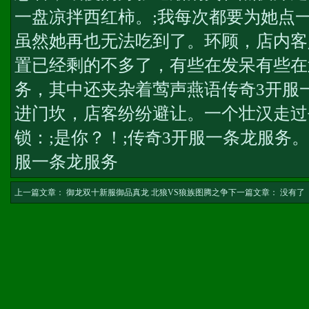
一盘凉拌西红柿。;我每次都要为她点
虽然她再也无法吃到了。环顾，店内客
置已经剩的不多了，有些在发呆有些在
务
，其中还夹杂着莺声燕语
传奇3开服
进门坎，店客纷纷避让。一个壮汉走过
锁：;是你？！;
传奇3开服一条龙服务
。
服一条龙服务
上一篇文章：
御龙双十新服御品真龙 北狼VS狼族图腾之争
下一篇文章： 没有了