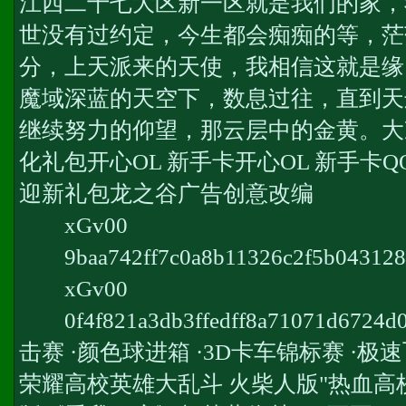
江西二十七大区新一区就是我们的家，
世没有过约定，今生都会痴痴的等，茫
分，上天派来的天使，我相信这就是缘
魔域深蓝的天空下，数息过往，直到天
继续努力的仰望，那云层中的金黄。大冲
化礼包开心OL 新手卡开心OL 新手卡Q
迎新礼包龙之谷广告创意改编
xGv00
9baa742ff7c0a8b11326c2f5b04
xGv00
0f4f821a3db3ffedff8a71071d67
击赛 ·颜色球进箱 ·3D卡车锦标赛 ·极速
荣耀高校英雄大乱斗 火柴人版"热血高校"