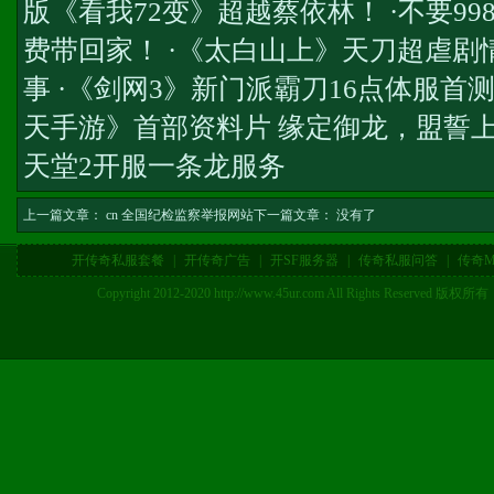
版《看我72变》超越蔡依林！ ·不要99
费带回家！ ·《太白山上》天刀超虐剧
事 ·《剑网3》新门派霸刀16点体服首测
天手游》首部资料片 缘定御龙，盟誓
天堂2开服一条龙服务
上一篇文章：
cn 全国纪检监察举报网站
下一篇文章： 没有了
开传奇私服套餐
|
开传奇广告
|
开SF服务器
|
传奇私服问答
|
传奇M
Copyright 2012-2020 http://www.45ur.com All Right