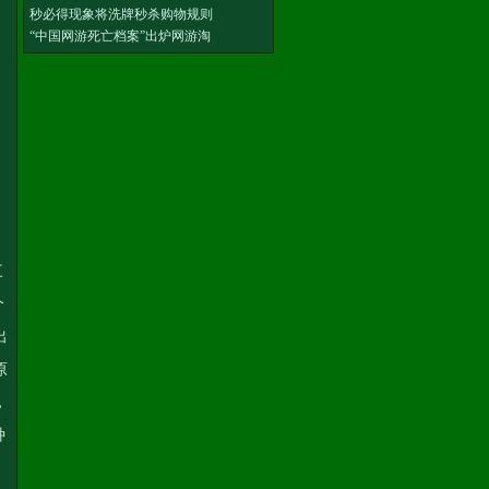
秒必得现象将洗牌秒杀购物规则
“中国网游死亡档案”出炉网游淘
三
个
出
原
，
种