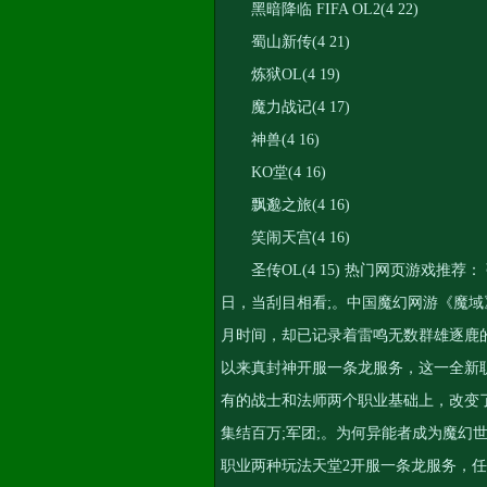
黑暗降临 FIFA OL2(4 22)
蜀山新传(4 21)
炼狱OL(4 19)
魔力战记(4 17)
神兽(4 16)
KO堂(4 16)
飘邈之旅(4 16)
笑闹天宫(4 16)
圣传OL(4 15) 热门网页游戏推荐
日，当刮目相看;。中国魔幻网游《魔域
月时间，却已记录着雷鸣无数群雄逐鹿
以来
真封神开服一条龙服务
，这一全新
有的战士和法师两个职业基础上，改变
集结百万;军团;。为何异能者成为魔幻
职业两种玩法
天堂2开服一条龙服务
，任