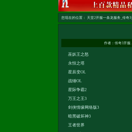
您现在的位置：
天堂2开服一条龙服务_传奇3开
龙
>> 正文
作者：
传奇3开服
巫妖王之怒
永恒之塔
星辰变OL
战锤OL
星际争霸2
万王之王3
剑侠情缘网络版3
暗黑破坏神3
王者世界