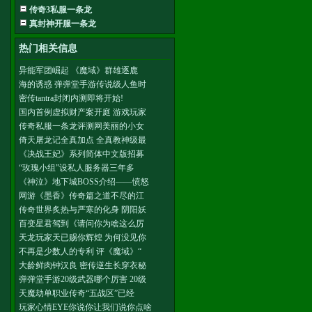
传奇3私服一条龙
真封神开服一条龙
热门相关信息
异能军团崛起 《魔域》群雄逐鹿
海的诱惑 弹弹堂手游传说级人鱼时
密传tantra封闭内测即将开始!
国内首例虚拟财产案开庭 游戏玩家
传奇私服一条龙评测网美丽的小女
倚天屠龙记全真加点 全真教神级最
《决战王妃》系列简体中文版招募
“玫瑰小组”设私人服务器三年多
《神泣》地下城BOSS介绍——愤怒
网游《墨香》传奇篇之道不尽的江
传奇世界炙热与严寒的化身 阴阳妖
百变星君驾到《请问你为啥这么厉
天龙玩家天已赐你辉煌 为何没见你
不再是少数人的专利 评《魔域》“
大龄鲜肉钟汉良 密传逆生长穿衣秘
弹弹堂手游20级武器哪个厉害 20级
天魔劫单职业传奇“五战区”已经
玩家心情EYE你说你让我们说你点啥