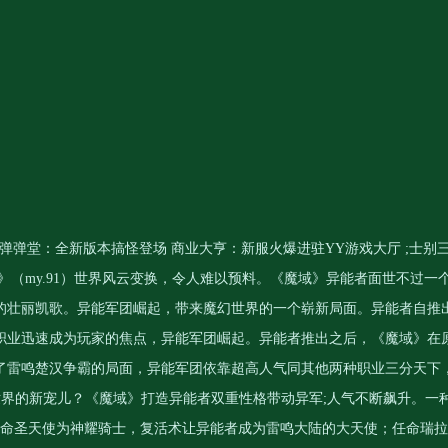
： 弹弹堂：全新版本搞怪登场 商业大亨：新服火爆进驻YY游戏大厅 ;士别
》（my.91）世界风云变换，令人难以预料。《魔域》异能者面世不过一
的壮丽凯歌。异能军团崛起，带来魔幻世界的一个崭新局面。异能者自推
职业迅速成为玩家的焦点，异能军团崛起。异能者推出之后，《魔域》在
了雷鸣楚汉争霸的局面，异能军团依靠超高人气同其他两种职业三分天下
世界的新宠儿？《魔域》打造异能者双重性格带动异军;人气不断飙升。一
命圣天使为神耀骑士，复活术让异能者成为雷鸣大陆的大天使；任命瑞拉