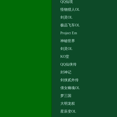
QQ仙境
怪物猎人OL
剑灵OL
极品飞车OL
Project Em
神秘世界
剑灵OL
KO堂
QQ仙侠传
封神记
剑侠贰外传
倩女幽魂OL
梦三国
大明龙权
星辰变OL