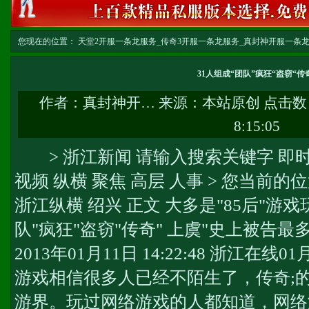
您现在的位置：
天堂2开服一条龙服务_传奇3开服一条龙服务_真封神开服一条龙服务-w
龙
>> 正文
31人组成“团队”疯狂“盗窃“传
作者：
真封神开…
来源：本站原创 点击数
8:15:05
> 浙江新闻 请输入搜索关键字 即时报
视频 纵横 聚焦 高层 人事 > 您当前的
浙江纵横 绍兴 正文 大多是"85后"游戏
队"疯狂"盗窃"传奇" 上虞"史上被告
2013年01月11日 14:22:48 浙江在
游戏相信很多人已经不陌生了，传奇;
游界。玩过网络游戏的人都知道，网络