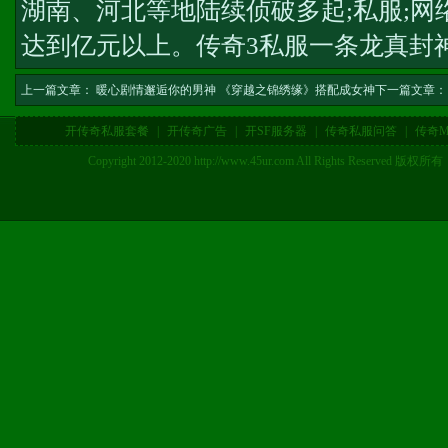
湖南、河北等地陆续侦破多起;私服;
达到亿元以上。
传奇3私服一条龙
真封
上一篇文章：
暖心剧情邂逅你的男神 《穿越之锦绣缘》搭配成女神
下一篇文章：
开传奇私服套餐
|
开传奇广告
|
开SF服务器
|
传奇私服问答
|
传奇M
Copyright 2012-2020 http://www.45ur.com All Right