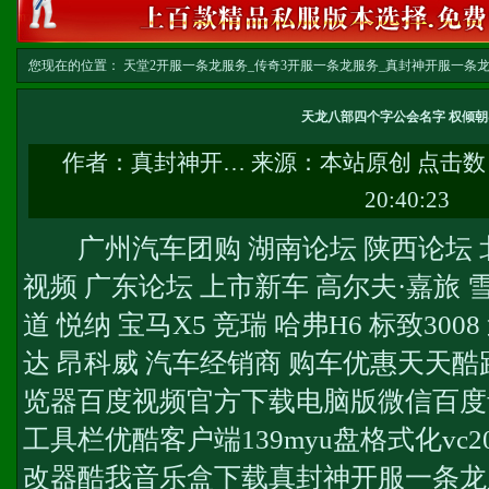
您现在的位置：
天堂2开服一条龙服务_传奇3开服一条龙服务_真封神开服一条龙服务-w
务
>> 正文
天龙八部四个字公会名字 权倾朝
作者：
真封神开…
来源：本站原创 点击数
20:40:23
广州汽车团购 湖南论坛 陕西论坛 北
视频 广东论坛 上市新车 高尔夫·嘉旅 雪
道 悦纳 宝马X5 竞瑞 哈弗H6 标致300
达 昂科威 汽车经销商 购车优惠天天酷
览器百度视频官方下载电脑版微信百度
工具栏优酷客户端139myu盘格式化vc
改器酷我音乐盒下载
真封神开服一条龙