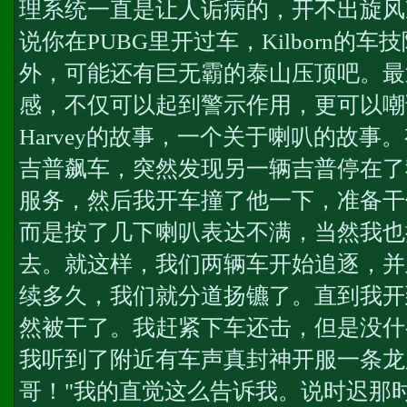
理系统一直是让人诟病的，开不出旋风
说你在PUBG里开过车，Kilborn的
外，可能还有巨无霸的泰山压顶吧。最
感，不仅可以起到警示作用，更可以嘲讽
Harvey的故事，一个关于喇叭的故
吉普飙车，突然发现另一辆吉普停在了
服务
，然后我开车撞了他一下，准备干
而是按了几下喇叭表达不满，当然我也
去。就这样，我们两辆车开始追逐，并
续多久，我们就分道扬镳了。直到我开
然被干了。我赶紧下车还击，但是没什
我听到了附近有车声
真封神开服一条龙
哥！"我的直觉这么告诉我。说时迟那