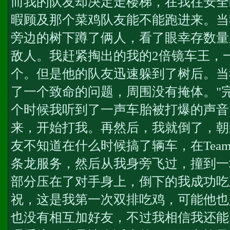
而我的队友却决定走楼梯，在我往安全
暇顾及那个菜鸡队友能不能跑进来。当
旁边的树下蹲了俩人，看了眼幸存数量
敌人。我赶紧掏出的我的2倍镜车王，
个。但是他的队友迅速躲到了树后。当
了一个致命的问题，周围没有掩体。"
个时候我听到了一声车胎被打爆的声音
来，开始打我。再然后，我就倒了，朝
友不知道在什么时候搞了辆车，在TeamR
条龙服务
，然后从我身旁飞过，撞到一
部分压在了对手身上，倒下的我成功吃
祝，这是我第一次双排吃鸡，可能他也
也没有相互加好友，不过我相信我还能见