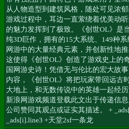
从人物造型到建筑风格，随处可见浓郁
游戏过程中，耳边一直萦绕着优美动听
的魅力发挥到了极致。《创世OL》是
纯3D巨作，拥有的15大系统、149种
网游中的大量经典元素，并创新性地推
这使得《创世OL》创造了游戏史上的
国网游史诗！凭借无与伦比的宏大故事
内容，《创世OL》将把玩家带回远古
大地上，和无数传说中的英雄一起经历
新浪网游戏频道登载此文出于传递信息
公司赞同其观点或证实其描述。 + _ads[i].lin
_ads[i].line3 +
天堂2sf一条龙