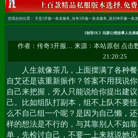
您现在的位置：
天堂2开服一条龙服务_传奇3开服一条龙服务_真封神开服一条龙服务-w
龙
>> 正文
《创世OL》玩家心情故事人生就
作者：
传奇3开服…
来源：本站原创 点击
21:20:25
人生就像茶几，上面摆满了各种餐
自艾还是该重新振作？答案不用我说你
自己来把握，旁人只能说给你提出建议
己。比如组队打副本，组不上队不要怪
么不自己组一个呢？是因为自己懒，还
样的想法是不行的，与其靠别人不如靠
单，先检讨自己，不要一上来就说她见