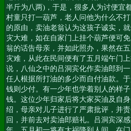
半斤为八两)，于是，很多人为讨便宜
村童只打一葫芦，老人问他为什么不打
的原由，卖油老翁认为这孩子诚实，就
灾大难，如在自家门上挂个葫芦便可免
翁的话告母亲，并如此照办，果然在五
灾难，从此在民间便有了五月端午门上
说，八仙之中的吕洞宾化作卖油郎到一
任人根据所打油的多少而自付油款。于
钱则少付。有一少年也学着别人的样子
钱。这位少年归家后将大家买油及自身
绍，母亲对儿子进行了严肃批评，并责
回，并前去对卖油郎赔礼。吕洞宾深感
年，五月初一将有大祸降到人间，在门