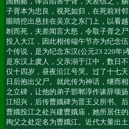
国贿赂，谗言陷害子胥，夫差信之，赐
子胥本为忠良，视死如归，在死前对邻
眼睛挖出悬挂在吴京之东门上，以看越
刎而死，夫差闻言大怒，令取子胥之尸
投入大江，因此相传端午节亦为纪念伍
个传说，是为纪念东汉(公元23 220
是东汉上虞人，父亲溺于江中，数日不
仅十四岁，昼夜沿江号哭。过了十七天
日后抱出父尸。就此传为神话，继而相
之立碑，让他的弟子邯郸淳作诔辞颂扬
江绍兴，后传曹娥碑为晋王义所书。后
曹娥投江之处兴建曹娥庙，她所居住的
殉父之处定名为曹娥江。近代大量出土