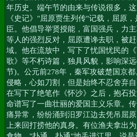
年历史。端午节的由来与传说很多，这
《史记》"屈原贾生列传"记载，屈原
臣。他倡导举贤授能，富国强兵，力主
等人的强烈反对，屈原遭谗去职，被赶
域。他在流放中，写下了忧国忧民的《
歌》等不朽诗篇，独具风貌，影响深远
节)。公元前278年，秦军攻破楚国京
侵略，心如刀割，但是始终不忍舍弃自
在写下了绝笔作《怀沙》之后，抱石投
命谱写了一曲壮丽的爱国主义乐章。传
痛异常，纷纷涌到汨罗江边去凭吊屈原
上来回打捞他的真身。有位渔夫拿出为
食物，"扑通、扑通"地丢进江里，说