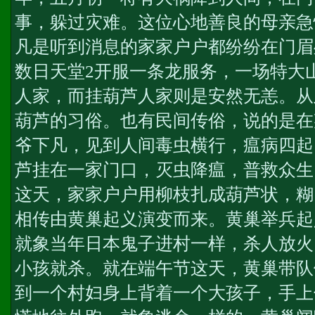
事，躲过灾难。这位心地善良的母亲急
凡是听到消息的家家户户都纷纷在门眉
数日
天堂2开服一条龙服务
，一场特大
人家，而挂葫芦人家则是安然无恙。从
葫芦的习俗。也有民间传俗，说的是在
爷下凡，见到人间毒虫横行，瘟病四起
芦挂在一家门口，灭虫降瘟，普救众生
这天，家家户户用柳枝扎成葫芦状，糊
相传由黄巢起义演变而来。黄巢举兵起
就象当年日本鬼子进村一样，杀人放火
小孩就杀。就在端午节这天，黄巢带队
到一个村妇身上背着一个大孩子，手上