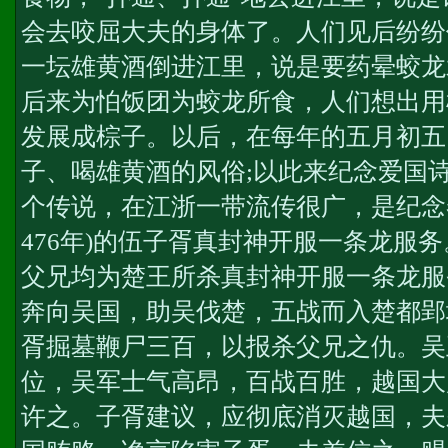
会去咬屈大夫的身体了。人们见后纷纷
一坛雄黄酒倒进江里，说是要药晕蛟龙
后来为怕饭团为蛟龙所食，人们想出用
发展成棕子。以后，在每年的五月初五
子、喝雄黄酒的风俗;以此来纪念爱国
个传说，在江浙一带流传很广，是纪念春
476年)的伍子胥
真封神开服一条龙服务
父兄均为楚王所杀
真封神开服一条龙服
奔向吴国，助吴伐楚，五战而入楚都郢
胥掘墓鞭尸三百，以报杀父兄之仇。吴
位，吴军士气高昂，百战百胜，越国大
许之。子胥建议，应彻底消灭越国，夫