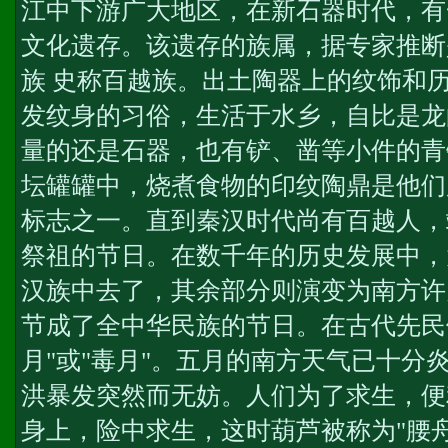
江中下游广大地区，在新石器时代，有
文化遗存。该遗存的族属，据专家推断
族 史称百越族。出土陶器上的纹饰和
发纹身的习俗，生活于水乡，自比是龙
量的还是石器，也有铲、凿等小件的青
坛罐罐中，烧煮食物的印纹陶鼎是他们
标志之一。直到秦汉时代尚有百越人，
祭祖的节日。在数千年的历史发展中，
汉族中去了，其余部分则演变为南方许
节成了全中华民族的节日。在古代先民
月"或"毒月"。五月的南方天气已十分
洪暴发突然而无妨。人们为了求生，便
身上，险中求生，这时葫芦被称为"腰