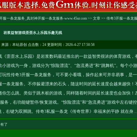
服一条龙服务_真封神开服一条龙服务-www.45ur.com
>>
文章
>>
传奇3开服一条龙
岩浆益智游戏歪歪水上乐园乐趣无线
…
来源：本站原创 点击数：
24 更新时间：2026-4-27 17:50:58
《歪歪水上乐园》是岩浆数码最近推出的一款益智类很浓的体育游戏，
3款小游戏为一身，游戏分为“惊险漂流”、“急流勇进”和“跳舞机”。每个小
可玩性
传奇3开服一条龙服务
，可不要小看哦，操作起来可并非易事，是一
服一条龙服务
。不停躲避漂来的石头，随这时间的延长速度会越来越快！
随你怎么跳。类似于跳木桩的游戏，同样随着时间的延长速度也会加快！
龙服务
，右功能键暂停/恢复游戏。“惊险漂流”和“急流勇进”游戏中左右键控
跳，右键为双脚跳。
传奇3私服一条龙
《传奇世界》幸福来的平静 就在身
没有了