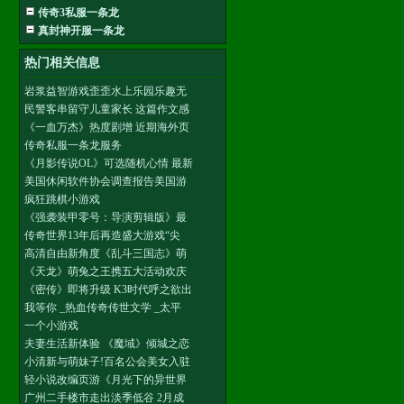
传奇3私服一条龙
真封神开服一条龙
热门相关信息
岩浆益智游戏歪歪水上乐园乐趣无
民警客串留守儿童家长 这篇作文感
《一血万杰》热度剧增 近期海外页
传奇私服一条龙服务
《月影传说OL》可选随机心情 最新
美国休闲软件协会调查报告美国游
疯狂跳棋小游戏
《强袭装甲零号：导演剪辑版》最
传奇世界13年后再造盛大游戏“尖
高清自由新角度《乱斗三国志》萌
《天龙》萌兔之王携五大活动欢庆
《密传》即将升级 K3时代呼之欲出
我等你 _热血传奇传世文学 _太平
一个小游戏
夫妻生活新体验 《魔域》倾城之恋
小清新与萌妹子!百名公会美女入驻
轻小说改编页游《月光下的异世界
广州二手楼市走出淡季低谷 2月成