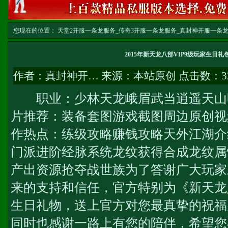
您现在的位置：
天堂2开服一条龙服务_传奇3开服一条龙服务_真封神开服一条龙服务-w
龙
>> 正文
2015年新天龙八部VIP9级玩家生日
作者：
真封神开…
来源：本站原创 点击数：
3
职业：少林天龙峨眉武当逍遥天山
片推荐：装备套图游戏截图周边原创视
作热点：练级攻略赚钱攻略天外江湖介
门派进阶经脉系统龙纹获得合成龙纹属
产出资源抢夺战世族为了答谢广大玩家
来的支持和信任，官方特别为《新天龙八
生日礼物，送上官方对您最真挚的祝福
同时也感谢一路上有您的陪伴，希望您