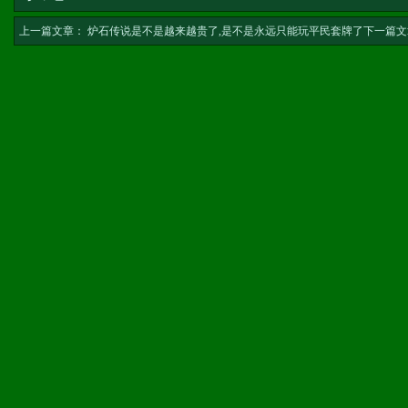
上一篇文章：
炉石传说是不是越来越贵了,是不是永远只能玩平民套牌了
下一篇文