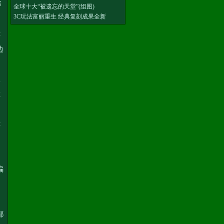
哪
全球十大“被遗忘的天堂”(组图)
3C玩法富丽重生 经典复刻成果全新
酵
边
派
在
。
酵
骗
都