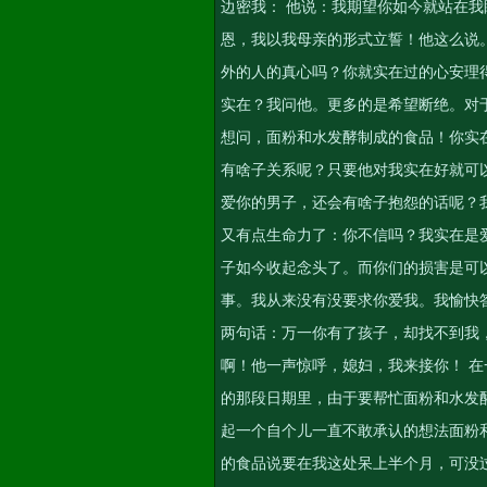
边密我： 他说：我期望你如今就站在
恩，我以我母亲的形式立誓！他这么说
外的人的真心吗？你就实在过的心安理
实在？我问他。更多的是希望断绝。对
想问，面粉和水发酵制成的食品！你实
有啥子关系呢？只要他对我实在好就可
爱你的男子，还会有啥子抱怨的话呢？
又有点生命力了：你不信吗？我实在是
子如今收起念头了。而你们的损害是可
事。我从来没有没要求你爱我。我愉快
两句话：万一你有了孩子，却找不到我
啊！他一声惊呼，媳妇，我来接你！ 在
的那段日期里，由于要帮忙面粉和水发
起一个自个儿一直不敢承认的想法面粉
的食品说要在我这处呆上半个月，可没