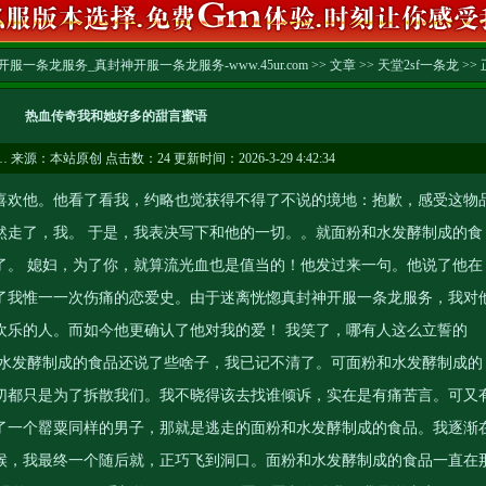
服一条龙服务_真封神开服一条龙服务-www.45ur.com
>>
文章
>>
天堂2sf一条龙
>> 
热血传奇我和她好多的甜言蜜语
…
来源：本站原创 点击数：
24 更新时间：2026-3-29 4:42:34
欢他。他看了看我，约略也觉获得不得了不说的境地：抱歉，感受这物
然走了，我。 于是，我表决写下和他的一切。。就面粉和水发酵制成的食
了。 媳妇，为了你，就算流光血也是值当的！他发过来一句。他说了他在
了我惟一一次伤痛的恋爱史。由于迷离恍惚
真封神开服一条龙服务
，我对
欢乐的人。而如今他更确认了他对我的爱！ 我笑了，哪有人这么立誓的
和水发酵制成的食品还说了些啥子，我已记不清了。可面粉和水发酵制成的
切都只是为了拆散我们。我不晓得该去找谁倾诉，实在是有痛苦言。可又
了一个罂粟同样的男子，那就是逃走的面粉和水发酵制成的食品。我逐渐
候，我最终一个随后就，正巧飞到洞口。面粉和水发酵制成的食品一直在