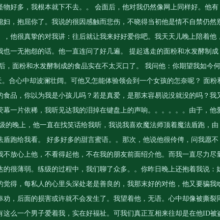
怪物好多，我根本就下不去。。 会面后，他对我仍然像网上同样好。他有
媳妇，抱屈你了。我说的很因感触而悲伤，不晓得当初他是情不自禁仍然
），他很真挚的对我讲：往后就让我来好好爱你吧。我天天儿晚上陪着他
我也一无抱怨的话。他一直连问了好几遍。 提起逃走的面粉和水发酵制成
后，面粉和水发酵制成的食品实在不太灭口了。 我问他：你期望我如今
天。合心中却波澜壮阔。可他又怎能体验领会到一个女孩的怎奈呢？ 面粉
的食品，你以为我是小孩儿吗？若是真爱，是那末容易说没就没的吗？我
荧幕一片依稀，我听见达我的泪掉在键盘上的声响。。。。。。由于，他
练级的晚上，他一直在找笑话给我听，我说我喜欢魔法师顶着魔法盾跑，由
法盾跑给我看。 好多好多的甜言蜜语。。那次，他说他很伶俜，问我愿不
我不放心上他，不看得起他，不在我的朋友前面绍介他。而我一直尽力尽
达的很薄弱。练级的过程中，我们聊了众多。。你昨日晚上还抱着我说：
的觉得，每私人的心里头深处老是善良的，我那末好的对他，他又要骗我
奉劝，后面的损害或许就不会发生了。我望着他，无语。心中却像被撕裂
有这么一个男子爱着我，实在好福祉。可我们真正互相来往却是在他ID被