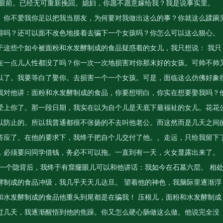
我眼前。已经无可重新挽回。媳妇，你愿不愿意嫁给我？我是说事实里。
。你不爱我你足以把我当朋友，为何要对我做出这么的事？你就这么蹂躏
得吗？还可以面不改色地接着去骗下一个女孩吗？你怎么可以这么狠心。
于这些个如今被面粉和水发酵制成的食品疑惑着的女儿，我只想说： 我只
在一点儿人性都没了吗？你一次一次地损害对你那末好的女孩。可帅不帅
以了。我要等白了娶你。去损害一个一个女孩。可是，面临这么仿佛好象
我对他讲：面粉和水发酵制成的食品，你要想明白，你实在想要娶我吗？
爱上你了。那一段日期，我实在以为自个儿是天底下最福祉的女儿。花花
以防止的。所以我普通都很不张扬的不去叫他老公。而这然而是几天之间
答应了。在他的要求下，我终于把自个儿交付了他。。走运，只给我留下
，必须要问同学借钱，务必不可以拖。一直到有一天，火女显露出来了。
一个隐背后，我终于有窟窿眼儿可以和他讲话：我如今在石墓六层。 相
酵制成的食品冲级，我几乎天天儿达旦。 望着他的神色，我脑际里逐渐浮
和水发酵制成的食品他重头到尾都是在骗我！ 压根儿，面粉和水发酵制成
过几天，我逐渐醒悟到他的焦躁。你又怎么硬心肠做这么做。他说完全没