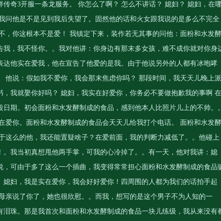
样
传奇3开服一条龙服务
。 你怎么了啊？ 怎么不讲话？ 媳妇？ 媳妇，在
。我问他是不是见到我后失望了。固然他的话和火女跟我说的是多么不完全
不，你这根本不是爱！ 我镇定下来，装作若无其事的问他：面粉和水发
告我，我不怪你。。我对他讲：你身边有那末多女孩，难不成你就对你身
表达他实在爱我，他在宣告了他爱的是我。由于他说另外的人都有冰咆哮
 他说：假如我不爱你，我会那末焦虑你吗？ 那段时间，我天天儿晚上
，我就娶你好吗？ 媳妇，我实在好爱你，你务必不要做抱歉我的事啊 
段日期。初会面粉和水发酵制成的食品，感到他本人比照片儿上的不帅。
在爱你。面粉和水发酵制成的食品会天天儿给我打个电话。 面粉和水发
对于这么的他，我还能置疑啥子？在爱前面，我的判断力减低了。。他碰上
！。我当初真想甩他两手掌，可我的心冷掉了。。有一天，他对我讲：媳
说，可由于多了这么一个插曲，我变得常常担心面粉和水发酵制成的食品
。媳妇，我是实在爱你，我会好好爱你！四周围的人都为我们的话拍手起
我母亲说了你了，她也很欣慰。。而我，想写的是这个男子不为人知的一
有泪珠。那是我首次和面粉和水发酵制成的食品一块儿练级，我从来没有