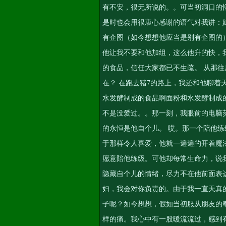
有不安，很无所说的。。可当初洞口的
是时也会用很衷心感谢的语气对我讲：
有企图（如今想想他应当是别有企图的
他让我不要和他加组，这么他升的快，
的食品，信任大家都已不生疏。 从那往
在？ 在跑去猪7的路上，我还和他聊着
水发酵制成的食品啊面粉和水发酵制成
不是没爱过。。那一刻，我眼前的电脑
的永恒是他自个儿。 哎。那一个陪他
于那样令人喜爱，他就一遍遍的开着魔
愿意陪他练级。可他却每常生命力，说
隐藏自个儿的情绪，尽力不在他前面表
妇，我会对你负责的。由于我一直天真
子呢？如今想想，假如当初服从朋友的
样的痛。我心中有一股暖流流过，感到