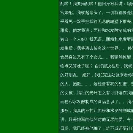
配啦！我要婚配啦！他回身对我讲：媳
宫婚配。我收起念头了。一切就都像是
乎看见一双手把我往无尽的峭壁下推去
甜蜜。他对我讲：面粉和水发酵制成的
独自一个人好》我无语。面粉和水发酵
发生后，我将离去传奇这个世界。。 
食品身边又有了个女儿。。我骤然惊醒
牲点又算啥子呢？ 自打那次往后，我
的好朋友。 媳妇，我忙完这处就来看你
的人。抱歉。。。这处曾有我的甜蜜，
的女孩，福祉的光环怎么有可能落在我
面粉和水发酵制成的食品意识了。。我
服务
，我真的不甘让面粉和水发酵制成
讲。只是她写的似的对他无尽的爱。有
日期。我已经被他骗了，难不成还要让