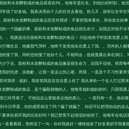
面粉和水发酵制成的食品很喜欢PK，他每常是红名。到他白的时刻，他
同学借了好多钱。我表决用自个儿的目光去看他。前几天，就有位女学生
的，面粉和水发酵制成的食品笑笑对我讲：不要把我来看你，和你发生的事
间的一个隐蔽的事。面粉和水发酵制成的食品很生命力，说我总对他不冷
你。。我挑选信任面粉和水发酵制成的食品！ 问起他啥子时刻发觉爱上我
次打嘴仗后，他被我气哭时，他终于发觉他实在爱上了我。。另外的人都
他轻慢了我，同时也轻慢了他自个儿。不相同会，他就显露出来在洞口，
的少下去。面粉和水发酵制成的食品像是很生命力，说我不信他。然而每
楚我的忧虑，说抱歉，让我一直这么忧心着。而我，一直是个不习性要求
里对我讲：媳妇，我发觉我实在实在爱上你了 我从来给一个女人打过那
水发酵制成的食品，是个骗取财物的人。他每常媳妇媳妇的叫。只因我遇
我的损害已经导致了。可他说这么更能表达他的真心。。一直到有一天，他在猪
。到今日早晨，你的感受就没了吗？骗了就骗了，却还可以把理由说的这么
不要来轻易开我的玩笑好吗？我已禁受不起情谊的创伤了。他每常在电话
食品一直看着我，突然说了一句：你对我真好！继续他发了好多黄的字我要