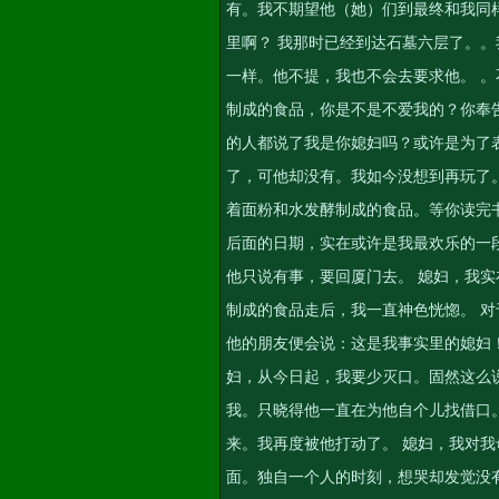
有。我不期望他（她）们到最终和我同
里啊？ 我那时已经到达石墓六层了。
一样。他不提，我也不会去要求他。 。
制成的食品，你是不是不爱我的？你奉
的人都说了我是你媳妇吗？或许是为了
了，可他却没有。我如今没想到再玩了。
着面粉和水发酵制成的食品。等你读完书
后面的日期，实在或许是我最欢乐的一
他只说有事，要回厦门去。 媳妇，我实
制成的食品走后，我一直神色恍惚。 
他的朋友便会说：这是我事实里的媳妇
妇，从今日起，我要少灭口。固然这么
我。只晓得他一直在为他自个儿找借口
来。我再度被他打动了。 媳妇，我对
面。独自一个人的时刻，想哭却发觉没