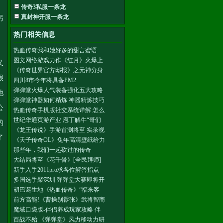
传奇3私服一条龙
真封神开服一条龙
另
热门相关信息
热血传奇我和她好多的甜言蜜语
图文网络游戏力作《红月》火爆上
又
《传奇世界官方邸报》之元神分身
很
四川8市今年将具备PM2
弹弹堂火爆人气装备强化五大攻略
他
弹弹堂神器如何精炼 神器精炼技巧
公
热血传奇手机版社交系统详解 怎么
世纪华通页游产业 庖丁解牛“哥们
的
《龙王传说》手游首测将至 实录视
了
《天子传奇OL》兔年高清壁纸给力
那些年，我们一起砍过的传奇
大结局将至《花千骨》[全民拜师]
处
新手入手2011pro求各位解答指点
多国选手聚深圳 弹弹堂大赛即将开
胡巴诞生地《热血传奇》“福来客
前方高能!《曹操别嚣张》武将智商
魔域口袋版-伴侣养成玩家攻略 伴
百战不殆 《弹弹堂》风力移动力研