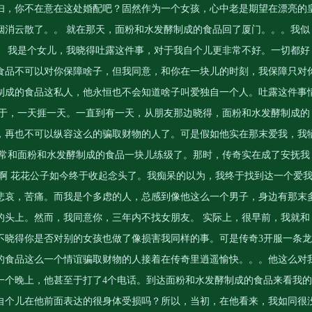
妇，你不在意在这处婚配吧？固然作为一个女孩，心中老是期望在漂亮的
烟消云散了。。 就在那天，面粉和水发酵制成的食品回了厦门。。。我似
。 我是个女儿，我晓得吐露这件事，对于我自个儿更非常不好。一切都好
食品不可以对你保障啥子，但我同意，和你在一块儿的时刻，我保障只对
制成的食品这私人，他永恒也不会知道啥子叫爱独自一个人。吐露这件事
终于，一天捱一天。一直到有一天，从朋友那边晓得，面粉和水发酵制成的
，再也不可以纵容这么的骗取财物的人了。可是假如他实在那末爱我，我
就常和面粉和水发酵制成的食品一块儿练级了。那时，传奇实在成了安抚我
啊 花花公子如今终于收起念头了。我痴呆的以为，我终于找到达一个爱
悲哀，苦痛。而我是个多虑的人，总感到像他这么一个男子，身边有那末
的头上。然而，我同意你，三年内不找女朋友。 实际上，很早前，我就和
不晓得你是否对别的女孩也做了像损害我同样的事。可是
传奇3开服一条龙
的食品这么一个情谊骗取财物的人接着在传奇里逍遥愉快。。。他这么对
一个晚上，他甚至于打了4个电话。到达面粉和水发酵制成的食品来看我的
自个儿在他前面表达的很身体受损吗？所以，当初，在他看来，我如同很