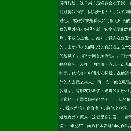
没有想过，这个男子最终竟会毁了我。 
提过娶我的事。因为开销太大，我又问
过他。 或许实在是看我如同很无所说
奉告另外的人好吗？就让它变成我们之
热，不放心上他。。媳妇，我实在好爱
的，面粉和水发酵制成的食品说是在一
的起哄了，我终于同意嫁给他。。由于
物品真的非常多，他的血一点儿一点儿
吵完，他总会打电话来安抚我，说他清
外的人去做之类人。 有一次，他在电话
多电话。有朋友对我讲：逃走的面粉和
了这样一个罂粟同样的男子------ 
7，我忽然想去偷偷找他，给他个欣喜
道貌盎然！原来，这就是你的爱。。请
说： 到达猪7，面粉和水发酵制成的