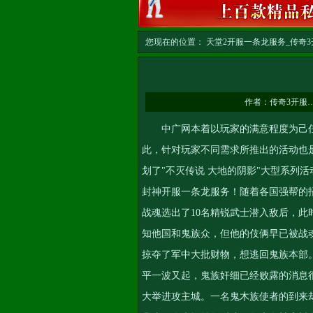
您现在的位置：
天堂2开服一条龙服务_传奇3开
龙
>> 正文
作者：
传奇3开服
中广网本着以玩家的满意程度为己任
此，针对玩家不同需求所推出的活动也
划了"不灭传说 大地的阴影"大型系列活
封神开服一条龙服务
！随着各国强帮的
战魂选出了10名精锐武士潜入敌后，
知他国和鬼族众，但他的伎俩早已被战
掠夺了军中大批财物，想逃回鬼族本部
平一波又起，鬼族奸细已经败露的消息
大举进攻主城。一名鬼木族使者的到来