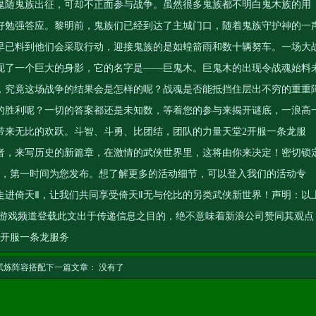
鬼随鬼族出征，可却不正面参与战争。虽然很多鬼族都不明白鬼木族的用
好勉强答应。黎明前，鬼族们已经到达了主城门口，随着鬼族守护神的一
早已料到他们会采取行动，迎接鬼族的是如蝗箭雨和数十辆努车。一场大
现了一个巨大的身影，它的名字是――巨鬼木。巨鬼木的出现令战魂始料
，究竟这场战争的结果会是怎样的呢？战魂是否能抵挡住层出不穷的重重
的胜利呢？一切的答案都还是未知数，等着您的参与来揭开谜底，一浪高
带来无比的欢跃。斗智、斗勇、比团结，团队的力量
天堂2开服一条龙服
者，来写历史的新篇章，在激情的武侠世界里，这将由你来决定！密切锁
此，第一时间为您发布。想了解更多的活动细节，可以登入我们的活动专
走进倚天Ⅱ，让我们共同享受倚天Ⅱ无与伦比的另类武侠新世界！声明：以
网游戏频道登载此文出于传递信息之目的，绝不意味着新浪公司赞同其观点
2开服一条龙服务
试炼阵容搭配
下一篇文章： 没有了