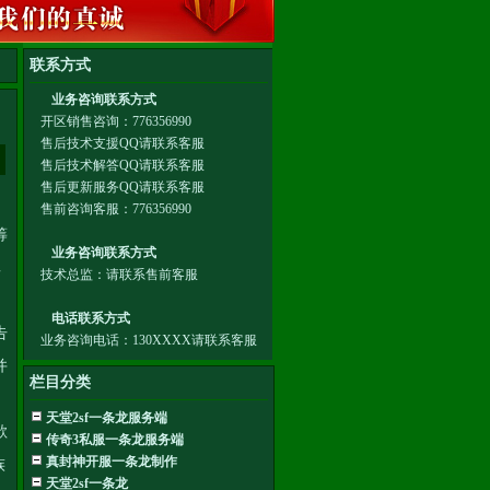
筹
真
。
告
并
栏目分类
天堂2sf一条龙服务端
欲
传奇3私服一条龙服务端
真封神开服一条龙制作
族
天堂2sf一条龙