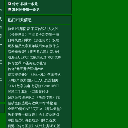
传奇3私服一条龙
真封神开服一条龙
声
战
热门相关信息
未
倚天Ⅱ气氛阴森 不灭传说引人入胜
《传奇世界》主宰者全新荣耀坐骑
障
日韩风魔幻手游《热血传奇》双端
一
玩家精品文章五年以后你在做什么
恋爱季来袭!《新天龙八部》新增七
航海王OL神之试炼怎么过 神之试炼
定
传奇世界H5圣诞狂欢礼包
传奇3元宝升级详细攻略
结束即是开始 《敢达OL》落幕萤火
上
360挖角趣游团队 已入职页游相关
3+1相数字供电 七彩虹iGame1050T
湘潭二手其他上网套餐转让
超越经典 劲爽KO 《热血传奇》PK
紫砂壶的选用与收藏 中华博物 鉴
全新3D魔幻ARPG页游 《魔法天堂》
热血传奇手机版道士勇士装备获取
中国船员打海盗成热门网页游戏
页游《传奇国度》领衔主演8月Q版