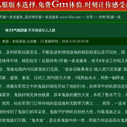
服一条龙服务_真封神开服一条龙服务-www.45ur.com
>>
文章
>>
传奇3私服一条
倚天Ⅱ气氛阴森 不灭传说引人入胜
…
来源：本站原创 点击数：
23 更新时间：2026-3-16 10:43:58
，及时听取玩家意见，不断改进和增强游戏的精彩程度以及可玩性，因
是络绎不绝，精彩纷呈！近期
传奇3开服一条龙服务
，倚天Ⅱ专业工作组又
动，预备短期内与玩家朋友们见面。 "使命召唤勇者出 独入虎穴呈英豪"
招募，盛唐、秦皇、汉武三 国均国力大增，3强势如水火，局势一触即发
此时，潜藏在军营之中的鬼族奸细也开始了他的行动，欲将军中的机密信息
魂看穿。鬼族奸细见身份败露，原本鬼族的魔性大发，杀死了数名守卫，
。然而，站在军营门口等待他的是战魂和无数带刀勇士…… 然而，一波未
很快传到了鬼族们的耳朵里。鬼族守护神听后勃然大怒，纠集鬼族之众，
却使鬼族们汗颜。"鬼木族"，是众多鬼族中的一类，而能力却远远高出鬼