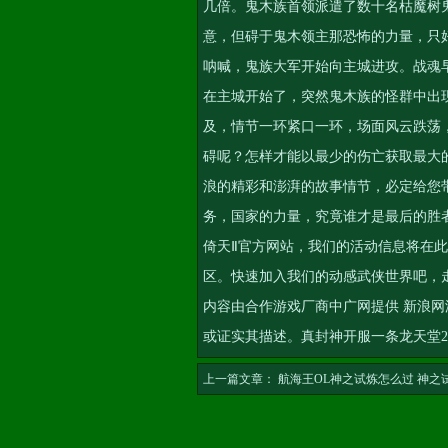
几倍。鬼木族首领派遣了数十名枯魔树
意，但碍于鬼木领主那恐怖的力量，只
呐喊，鬼族大军开始向主城进攻。战魂
在主城开始了，突然鬼木族的怪群中出
及，情节一环紧口一环，场面风云跌荡
碍呢？怎样才能以最少的伤亡获取最大
浪的精彩和澎湃的故事情节，必定给您
务
，国家的力量，究竟谁才是最后的胜
倚天Ⅱ官方网站，我们的活动信息将在
区。快速加入我们的动感武侠世界吧，
内容由合作游戏厂商中广网提供 新浪
或证实其描述。
真封神开服一条龙
天堂
上一篇文章：
航海王OL神之试炼怎么过 神之