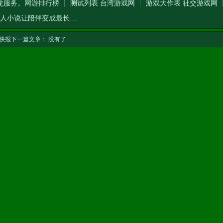
龙服务
。网游排行榜 ┊ 测试列表 台湾游戏网 ┊ 游戏大作表 社交游戏网 
人小说让陪伴变成最长…
快报
下一篇文章： 没有了