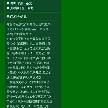
┊
传奇3私服一条龙
真封神开服一条龙
热门相关信息
龙魂传说游戏背景是什么 游戏故事
《倚天Ⅱ》--凯歌赛马会 千里走单
[心情]我的魔域生活
热血传奇手机版道士装备选择 平民
程韦然《南诏王》挑大梁 谱霸主传
《石器时代》龙之传说周末活动快
昔日明教今在否《倚天屠龙记》带
恨一个人就让他玩这些 弄死你不偿
《女神联盟2》跨服公会远征 新版
《倚天屠龙记》热拍 张纪中赞邓超
《魔域》非人民币玩家升级132级的
选出最经典的10大单机游戏
山东沿海失踪9人仍未发现 搜救仍
小桥流水、亭台楼阁 《天龙八部》
导致天龙八部玩家流失的十大罪魁
更强一键超频 iGame全新三风扇AD
丁义OL4拿到中超版权进行特色改造
畅享至尊升级!《倚天剑与屠龙刀2