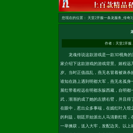
您现在的位置：
天堂2开服一条龙服务_传奇3开
务
>> 正文
作者：
天堂2开服
龙魂传说这款游戏是一款3D视角的游
家介绍下这款游戏的游戏背景。姬程远
岁。当时正值战乱，燕无名冒着被诛杀
谁知在路上遇到明都大军，燕无名孤身
展红带着程远在明都东躲西藏，自明都
武，渐渐的成了她的左膀右臂，并且得
在眼中，惹出众多事端，在嫣红叶入馆
的利益，朝廷开始派出人马清剿红馆，
一举擒获，送入大牢，发配边关。以上