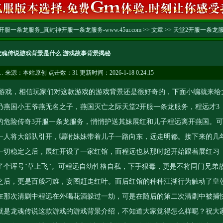
服一条龙服务_真封神开服一条龙服务-www.45ur.com
>>
文章
>>
天堂2开服一条龙
龙魂传说游戏背景是什么 游戏故事背景揭秘
…
来源：本站原创 点击数：
31 更新时间：2026-1-18 0:24:15
戏，相信玩家们对这款游戏的游戏背景还是很好奇的，下面小编就来给
乃燕国小王爷燕无名之子，燕国灭亡之际
天堂2开服一条龙服务
，程远才3
的危险
传奇3开服一条龙服务
，悄悄护送其妹展红和儿子程远离开燕国。可
一人将大部队引开，嘱咐妹妹带着儿子一路向东，远走明都。接下来的几
一切稳定之后，展红开设了一家红馆，而程远也从那时起开始跟着展红习
了个诨号"草上飞"。可程远自幼性格自私，下手狠毒，更是不将同门兄弟
之后，更是百般刁难，妄图赶走红叶。而后红馆的种种江湖行为触动了皇
在那次清剿中程远在外喝花酒躲过一劫，可是在随后的第二次清剿中被捕
就是龙魂传说这款游戏的游戏背景介绍，不知道大家觉得怎么样呢？祝大