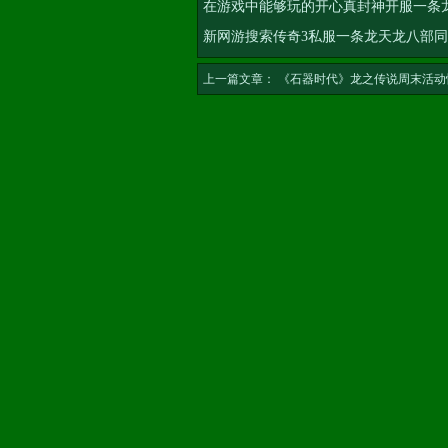
在游戏中能够玩的开心
真封神开服一条
新网游搜索
传奇3私服一条龙
天龙八部同
上一篇文章：
《石器时代》龙之传说周末活动