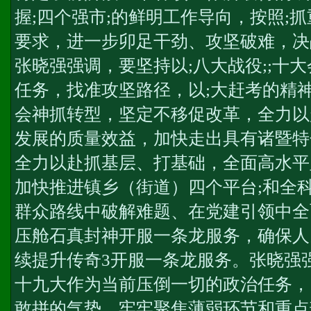
握;四个强市;的鲜明工作导向，按照;
要求，进一步卯足干劲、攻坚破难，决
张晓强强调，要坚持以;八大战役;;十
任务，找准攻坚路径，以;大赶考的精
会神抓转型，坚定不移促改革，全力以
发展的质量效益，加快走出具有诸暨特
全力以赴抓基层、打基础，全面高水平
加快推进镇乡（街道）四个平台;和全
群众路线中破解难题、在党建引领中全
压舱石
真封神开服一条龙服务
，确保人
续提升
传奇3开服一条龙服务
。张晓强
十九大作为当前压倒一切的政治任务，
敢拼的气势，牢牢聚焦薄弱环节和重点